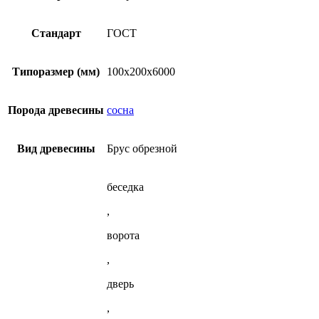
100х200х6000
несколько
(ГОСТ)
из
вариаций.
сосны
Опции
Стандарт
ГОСТ
(ГОСТ)
можно
выбрать
на
Типоразмер (мм)
100x200x6000
странице
товара.
Порода древесины
сосна
Вид древесины
Брус обрезной
беседка
,
ворота
,
дверь
,