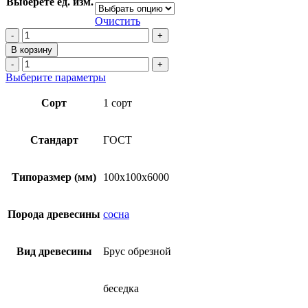
Выберете ед. изм.
031₽
–
Очистить
17
Количество
товара
500₽
В корзину
Брус
Количество
обрезной
товара
Этот
Выберите параметры
100х100х6000
Брус
товар
мм
обрезной
имеет
Сорт
1 сорт
из
100х100х6000
несколько
сосны
мм
вариаций.
(ГОСТ)
из
Опции
Стандарт
ГОСТ
сосны
можно
(ГОСТ)
выбрать
на
Типоразмер (мм)
100х100х6000
странице
товара.
Порода древесины
сосна
Вид древесины
Брус обрезной
беседка