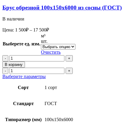
Брус обрезной 100х150х6000 из сосны (ГОСТ)
В наличии
Диапазон
Цена:
1 500
₽
–
17 500
₽
цен:
м³
1
шт.
Выберете ед. изм.
500₽
–
Очистить
17
Количество
товара
500₽
В корзину
Брус
Количество
обрезной
товара
Этот
Выберите параметры
100х150х6000
Брус
товар
из
обрезной
имеет
Сорт
1 сорт
сосны
100х150х6000
несколько
(ГОСТ)
из
вариаций.
сосны
Опции
Стандарт
ГОСТ
(ГОСТ)
можно
выбрать
на
Типоразмер (мм)
100x150x6000
странице
товара.