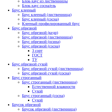
Блок-хаус из лиственницы
Блок-хаус сосна/ель
Брус клееный
Брус клееный (лиственница)
Брус клееный (сосна)
Клееный профилированный брус
Брус обрезной
Брус обрезной (кедр)
Брус обрезной (лиственница)
Брус обрезной (осина)
Брус обрезной (сосна)
3 сорт
ГОСТ
ТУ
Брус обрезной сухой
Брус обрезной сухой (лиственница)
Брус обрезной сухой (сосна)
Брус строганный
Брус строганный (лиственница)
Естественной влажности
Сухой
Брус строганный (сосна)
Сухой
Брусок обрезной
Брусок обрезной (лиственница)