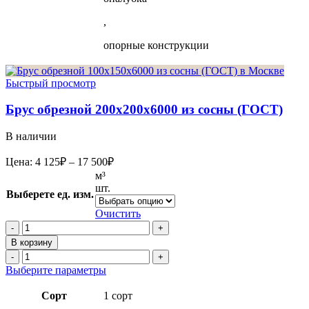
,
опорные конструкции
Быстрый просмотр
Брус обрезной 200х200х6000 из сосны (ГОСТ)
В наличии
Диапазон
Цена:
4 125
₽
–
17 500
₽
цен:
м³
4
шт.
Выберете ед. изм.
125₽
–
Очистить
17
Количество
товара
500₽
В корзину
Брус
Количество
обрезной
товара
Этот
Выберите параметры
200х200х6000
Брус
товар
из
обрезной
имеет
Сорт
1 сорт
сосны
200х200х6000
несколько