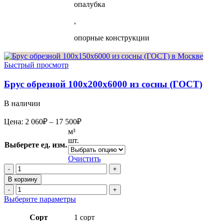
опалубка
,
опорные конструкции
Быстрый просмотр
Брус обрезной 100х200х6000 из сосны (ГОСТ)
В наличии
Диапазон
Цена:
2 060
₽
–
17 500
₽
цен:
м³
2
шт.
Выберете ед. изм.
060₽
–
Очистить
17
Количество
товара
500₽
В корзину
Брус
Количество
обрезной
товара
Этот
Выберите параметры
100х200х6000
Брус
товар
из
обрезной
имеет
Сорт
1 сорт
сосны