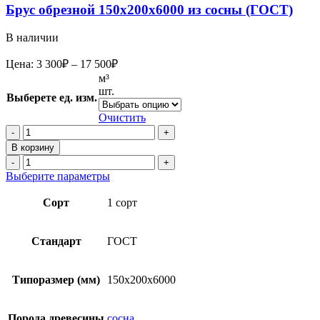
Брус обрезной 150х200х6000 из сосны (ГОСТ)
В наличии
Диапазон
Цена:
3 300
₽
–
17 500
₽
цен:
м³
3
шт.
Выберете ед. изм.
300₽
–
Очистить
17
Количество
товара
500₽
В корзину
Брус
Количество
обрезной
товара
Этот
Выберите параметры
150х200х6000
Брус
товар
из
обрезной
имеет
Сорт
1 сорт
сосны
150х200х6000
несколько
(ГОСТ)
из
вариаций.
сосны
Опции
Стандарт
ГОСТ
(ГОСТ)
можно
выбрать
на
Типоразмер (мм)
150х200х6000
странице
товара.
Порода древесины
сосна