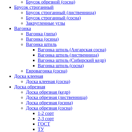
Брусок обрезной (сосна)
Брусок строганный
Брусок строганный (лиственница)
Брусок строганный (сосна)
Закругленные углы
Вагонка
Вагонка (липа)
Вагонка (осина)
Вагонка штиль
Вагонка штиль (Ангарская сосна)
Вагонка штиль (лиственница)
Вагонка штиль (Сибирский кедр)
Вагонка штиль (сосна)
Евровагонка (сосна)
Доска клееная
Доска клееная (сосна)
Доска обрезная
Доска обрезная (кедр)
Доска обрезная (лиственница)
Доска обрезная (осина)
Доска обрезная (сосна)
1-2 сорт
2-3 сорт
ГОСТ
ТУ