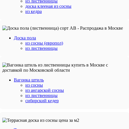
из лиственницы
доска клееная из сосны
из кедра
Доска пола
из сосны (европол)
из лиственницы
Вагонка штиль
из сосны
из ангарской сосны
из лиственницы
сибирский кедер