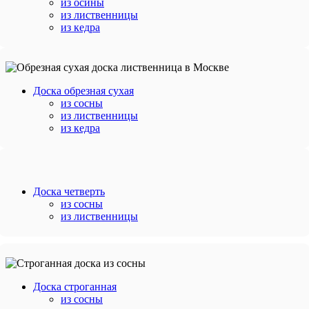
из осины
из лиственницы
из кедра
Доска обрезная сухая
из сосны
из лиственницы
из кедра
Доска четверть
из сосны
из лиственницы
Доска строганная
из сосны