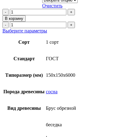
–
Очистить
17
Количество
товара
500₽
В корзину
Брус
Количество
обрезной
товара
Этот
Выберите параметры
150х150х6000
Брус
товар
из
обрезной
имеет
Сорт
1 сорт
сосны
150х150х6000
несколько
(ГОСТ)
из
вариаций.
сосны
Опции
Стандарт
ГОСТ
(ГОСТ)
можно
выбрать
на
Типоразмер (мм)
150х150х6000
странице
товара.
Порода древесины
сосна
Вид древесины
Брус обрезной
беседка
,