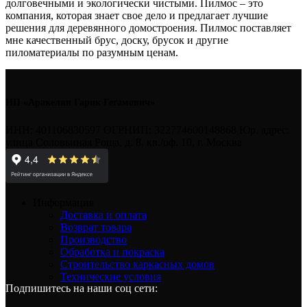
долговечными и экологически чистыми. Пилмос – это
компания, которая знает свое дело и предлагает лучшие
решения для деревянного домостроения. Пилмос поставляет
мне качественный брус, доску, брусок и другие
пиломатериалы по разумным ценам.
ИП «Аракелян Гарик Гегамович»
ИНН: 401106830597 ОГРНИП: 322774600148868 Юр. адрес:
улица Соловьиная Роща, д. 8, кв./оф. 10, г. Москва
Информация
Доставка и оплата
Возврат товара
Производство
Обработка и покраска
Строительство каркасных домов
Технические условия
Подпишитесь на наши соц сети: