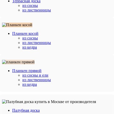
Террасная доска
из сосны
из лиственницы
Планкен косой
из сосны
из лиственницы
из кедра
Планкен прямой
из сосны и ели
из лиственницы
из кедра
Палубная доска