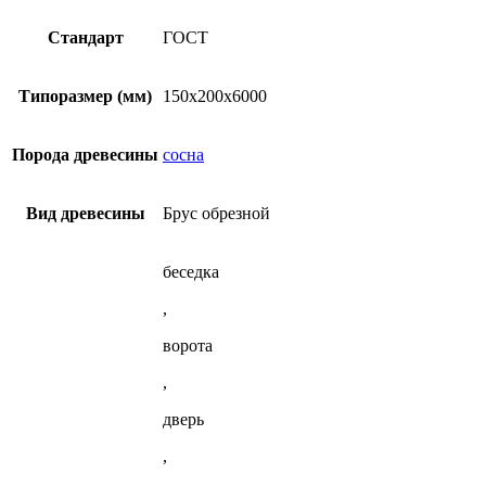
(ГОСТ)
из
вариаций.
сосны
Опции
Стандарт
ГОСТ
(ГОСТ)
можно
выбрать
на
Типоразмер (мм)
150х200х6000
странице
товара.
Порода древесины
сосна
Вид древесины
Брус обрезной
беседка
,
ворота
,
дверь
,