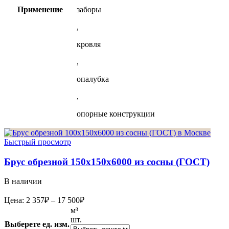
Применение
заборы
,
кровля
,
опалубка
,
опорные конструкции
Быстрый просмотр
Брус обрезной 150х150х6000 из сосны (ГОСТ)
В наличии
Диапазон
Цена:
2 357
₽
–
17 500
₽
цен:
м³
2
шт.
Выберете ед. изм.
357₽