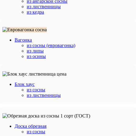
из ангарской сосны
из лиственницы
из кедра
Вагонка
из сосны (евровагонка)
из липы
из осины
Блок хаус
из сосны
из лиственницы
Доска обрезная
из сосны