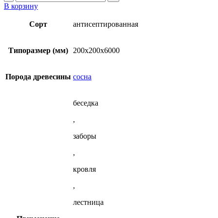
товара
В корзину
Брус
обрезной
Сорт
антисептированная
антисептированный
200x200x6000
мм
Типоразмер (мм)
200x200x6000
из
сосны
Порода древесины
сосна
беседка
,
заборы
,
кровля
,
лестница