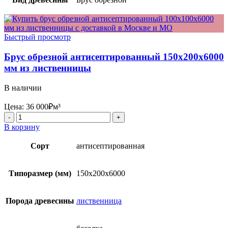
Быстрый просмотр
Брус обрезной антисептированный 150x200x6000
мм из лиственницы
В наличии
Цена:
36 000
₽
м³
Количество
товара
В корзину
Брус
обрезной
Сорт
антисептированная
антисептированный
150x200x6000
мм
Типоразмер (мм)
150х200х6000
из
лиственницы
Порода древесины
лиственница