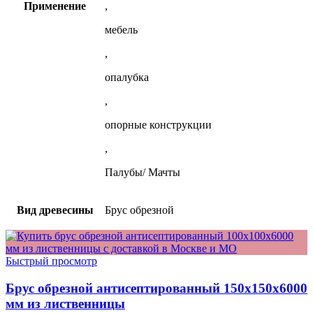
Применение
,
мебель
,
опалубка
,
опорные конструкции
,
Палубы/ Мачты
Вид древесины
Брус обрезной
Быстрый просмотр
Брус обрезной антисептированный 150x150x6000
мм из лиственницы