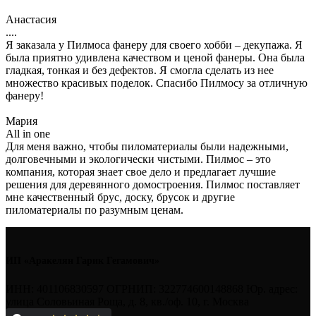
Анастасия
....
Я заказала у Пилмоса фанеру для своего хобби – декупажа. Я
была приятно удивлена качеством и ценой фанеры. Она была
гладкая, тонкая и без дефектов. Я смогла сделать из нее
множество красивых поделок. Спасибо Пилмосу за отличную
фанеру!
Мария
All in one
Для меня важно, чтобы пиломатериалы были надежными,
долговечными и экологически чистыми. Пилмос – это
компания, которая знает свое дело и предлагает лучшие
решения для деревянного домостроения. Пилмос поставляет
мне качественный брус, доску, брусок и другие
пиломатериалы по разумным ценам.
ИП «Аракелян Гарик Гегамович»
ИНН: 401106830597 ОГРНИП: 322774600148868 Юр. адрес:
улица Соловьиная Роща, д. 8, кв./оф. 10, г. Москва