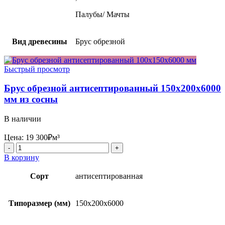
Палубы/ Мачты
Вид древесины
Брус обрезной
Быстрый просмотр
Брус обрезной антисептированный 150x200x6000
мм из сосны
В наличии
Цена:
19 300
₽
м³
Количество
товара
В корзину
Брус
обрезной
Сорт
антисептированная
антисептированный
150x200x6000
мм
Типоразмер (мм)
150x200x6000
из
сосны