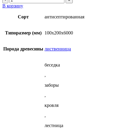
товара
В корзину
Брус
обрезной
Сорт
антисептированная
антисептированный
100x200x6000
мм
Типоразмер (мм)
100x200x6000
из
лиственницы
Порода древесины
лиственница
беседка
,
заборы
,
кровля
,
лестница