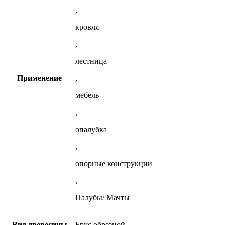
,
кровля
,
лестница
Применение
,
мебель
,
опалубка
,
опорные конструкции
,
Палубы/ Мачты
Вид древесины
Брус обрезной