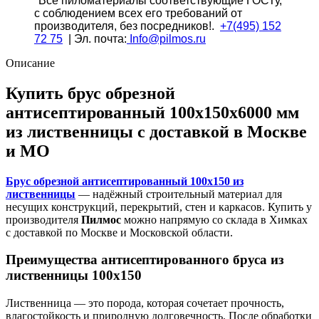
*
Все
пиломатериалы соответствующие ГОСТу,
из
с соблюдением всех его требований от
лиственницы
производителя, без посредников!.
+7(495) 152
72 75
| Эл. почта:
Info@pilmos.ru
Описание
Купить брус обрезной
антисептированный 100х150х6000 мм
из лиственницы с доставкой в Москве
и МО
Брус обрезной антисептированный 100х150 из
лиственницы
— надёжный строительный материал для
несущих конструкций, перекрытий, стен и каркасов. Купить у
производителя
Пилмос
можно напрямую со склада в Химках
с доставкой по Москве и Московской области.
Преимущества антисептированного бруса из
лиственницы 100х150
Лиственница — это порода, которая сочетает прочность,
влагостойкость и природную долговечность. После обработки