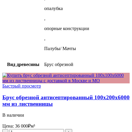
опалубка
,
опорные конструкции
,
Палубы/ Мачты
Вид древесины
Брус обрезной
Быстрый просмотр
Брус обрезной антисептированный 100x200x6000
мм из лиственницы
В наличии
Цена:
36 000
₽
м³
Количество