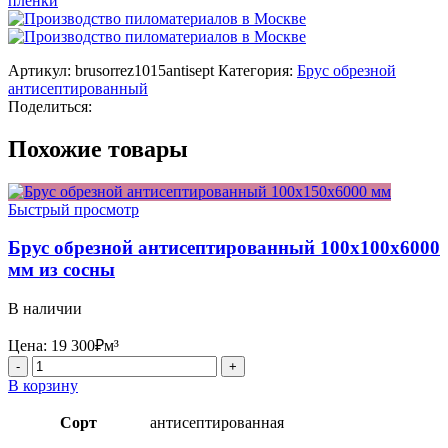
Артикул:
brusorrez1015antisept
Категория:
Брус обрезной
антисептированный
Поделиться:
Похожие товары
Быстрый просмотр
Брус обрезной антисептированный 100x100x6000
мм из сосны
В наличии
Цена:
19 300
₽
м³
Количество
товара
В корзину
Брус
обрезной
Сорт
антисептированная
антисептированный