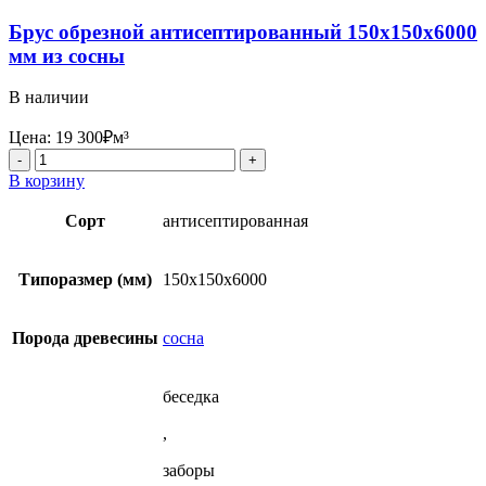
Брус обрезной антисептированный 150x150x6000
мм из сосны
В наличии
Цена:
19 300
₽
м³
Количество
товара
В корзину
Брус
обрезной
Сорт
антисептированная
антисептированный
150x150x6000
мм
Типоразмер (мм)
150х150х6000
из
сосны
Порода древесины
сосна
беседка
,
заборы