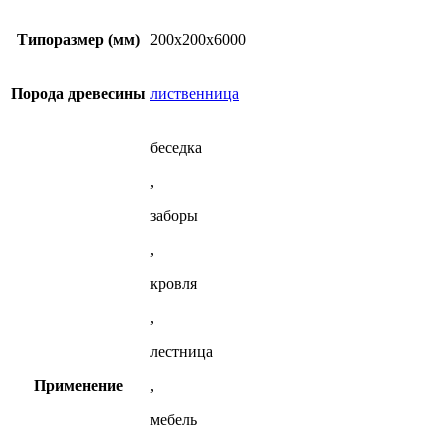
200x200x6000
мм
Типоразмер (мм)
200x200x6000
из
лиственницы
Порода древесины
лиственница
беседка
,
заборы
,
кровля
,
лестница
Применение
,
мебель