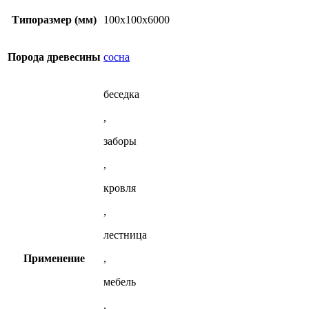
100x100x6000
мм
Типоразмер (мм)
100х100х6000
из
сосны
Порода древесины
сосна
беседка
,
заборы
,
кровля
,
лестница
Применение
,
мебель
,