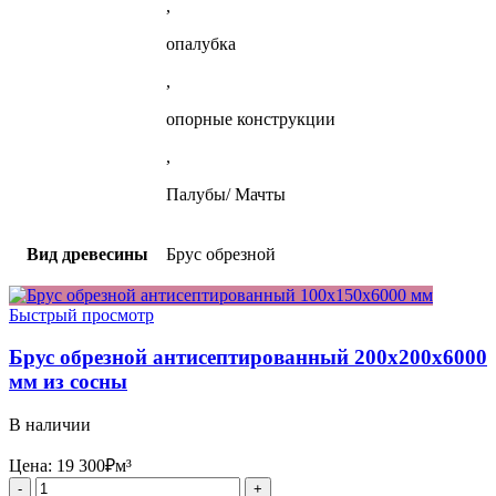
,
опалубка
,
опорные конструкции
,
Палубы/ Мачты
Вид древесины
Брус обрезной
Быстрый просмотр
Брус обрезной антисептированный 200x200x6000
мм из сосны
В наличии
Цена:
19 300
₽
м³
Количество