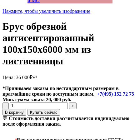
Нажмите, чтобы увеличить изображение
Брус обрезной
антисептированный
100x150x6000 мм из
лиственницы
Цена:
36 000
₽
м³
*Принимаем заказы по нестандартным размерам в
кратчайшие сроки по доступным ценам.
+7(495) 152 72 75
Мин. сумма заказа 20, 000 руб.
Количество
товара
В корзину
Купить сейчас
Брус
💬
Стоимость доставки рассчитывается индивидуально
обрезной
после оформления заказа.
антисептированный
100x150x6000
мм