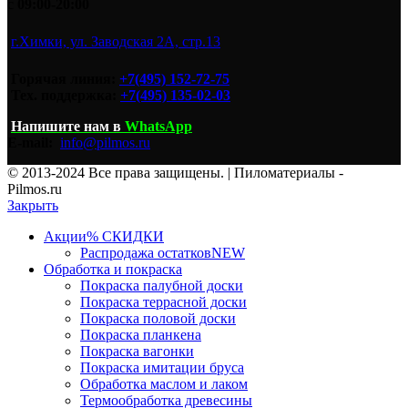
с
09:00-20:00
г.Химки, ул. Заводская 2А, стр.13
Горячая линия:
+7(495) 152-72-75
Тех. поддержка:
+7(495) 135-02-03
Напишите нам
в
WhatsApp
E-mail:
info@pilmos.ru
© 2013-2024 Все права защищены. | Пиломатериалы -
Pilmos.ru
Закрыть
Акции
% СКИДКИ
Распродажа остатков
NEW
Обработка и покраска
Покраска палубной доски
Покраска террасной доски
Покраска половой доски
Покраска планкена
Покраска вагонки
Покраска имитации бруса
Обработка маслом и лаком
Термообработка древесины