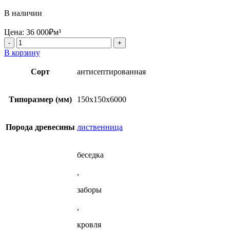
В наличии
Цена:
36 000
₽
м³
Количество
товара
В корзину
Брус
обрезной
Сорт
антисептированная
антисептированный
150x150x6000
мм
Типоразмер (мм)
150х150х6000
из
лиственницы
Порода древесины
лиственница
беседка
,
заборы
,
кровля