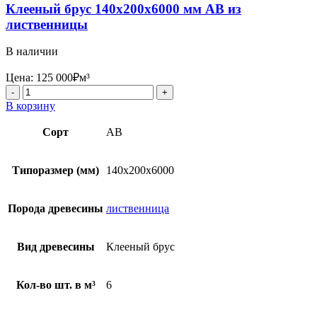
Клееный брус 140x200x6000 мм AB из
лиственницы
В наличии
Цена:
125 000
₽
м³
Количество
товара
В корзину
Клееный
брус
Сорт
AB
140x200x6000
мм
AB
Типоразмер (мм)
140x200x6000
из
лиственницы
Порода древесины
лиственница
Вид древесины
Клееный брус
Кол-во шт. в м³
6