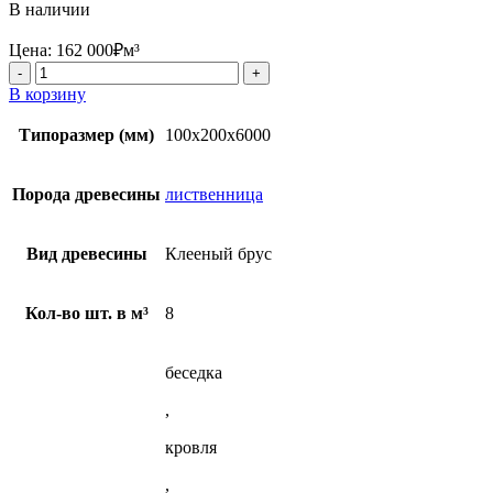
В наличии
Цена:
162 000
₽
м³
Количество
товара
В корзину
Клееный
брус
Типоразмер (мм)
100х200х6000
100х200х6000
мм
из
Порода древесины
лиственница
лиственницы
Вид древесины
Клееный брус
Кол-во шт. в м³
8
беседка
,
кровля
,