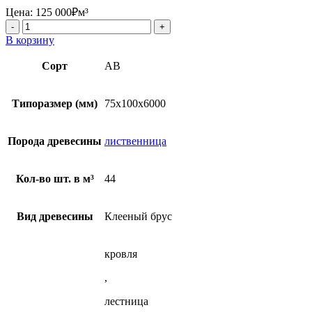
Цена:
125 000
₽
м³
Количество
товара
В корзину
Клееный
брус
Сорт
AB
75x100x6000
мм
АВ
Типоразмер (мм)
75х100х6000
из
лиственницы
Порода древесины
лиственница
Кол-во шт. в м³
44
Вид древесины
Клееный брус
кровля
,
лестница