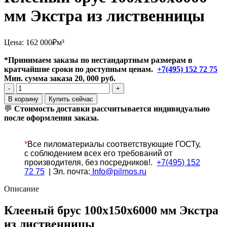
мм Экстра из лиственницы
Цена:
162 000
₽
м³
*Принимаем заказы по нестандартным размерам в
кратчайшие сроки по доступным ценам.
+7(495) 152 72 75
Мин. сумма заказа 20, 000 руб.
Количество
товара
В корзину
Купить сейчас
Клееный
💬
Стоимость доставки рассчитывается индивидуально
брус
после оформления заказа.
100x150x6000
мм
Экстра
*
Все
пиломатериалы соответствующие ГОСТу,
из
с соблюдением всех его требований от
лиственницы
производителя, без посредников!.
+7(495) 152
72 75
| Эл. почта:
Info@pilmos.ru
Описание
Клееный брус 100x150x6000 мм Экстра
из лиственницы