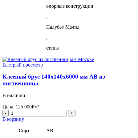
опорные конструкции
,
Палубы/ Мачты
,
стены
Быстрый просмотр
Клееный брус 140х140х6000 мм АВ из
лиственницы
В наличии
Цена:
125 000
₽
м³
Количество
товара
В корзину
Клееный
брус
Сорт
AB
140х140х6000