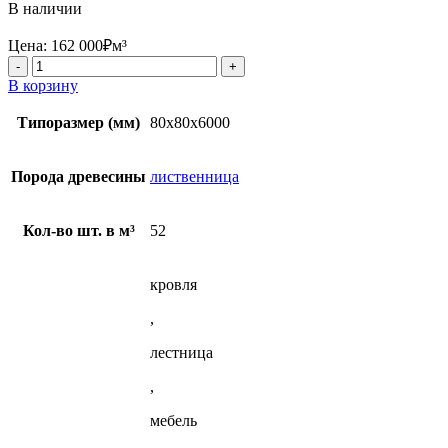
В наличии
Цена:
162 000
₽
м³
Количество
товара
В корзину
Клееный
брус
Типоразмер (мм)
80х80х6000
80x80x6000
мм
из
Порода древесины
лиственница
лиственницы
Кол-во шт. в м³
52
кровля
,
лестница
,
мебель