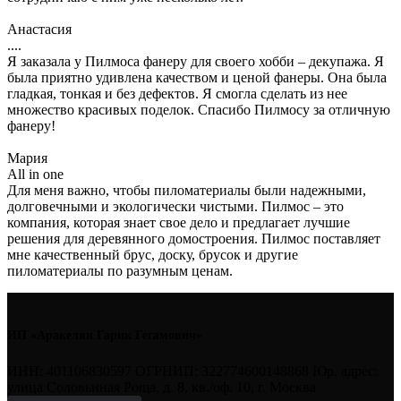
Анастасия
....
Я заказала у Пилмоса фанеру для своего хобби – декупажа. Я
была приятно удивлена качеством и ценой фанеры. Она была
гладкая, тонкая и без дефектов. Я смогла сделать из нее
множество красивых поделок. Спасибо Пилмосу за отличную
фанеру!
Мария
All in one
Для меня важно, чтобы пиломатериалы были надежными,
долговечными и экологически чистыми. Пилмос – это
компания, которая знает свое дело и предлагает лучшие
решения для деревянного домостроения. Пилмос поставляет
мне качественный брус, доску, брусок и другие
пиломатериалы по разумным ценам.
ИП «Аракелян Гарик Гегамович»
ИНН: 401106830597 ОГРНИП: 322774600148868 Юр. адрес:
улица Соловьиная Роща, д. 8, кв./оф. 10, г. Москва