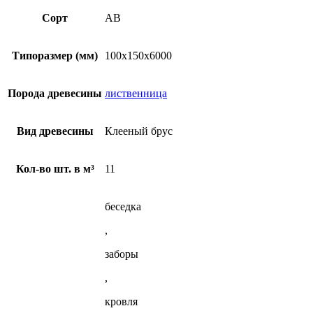
Клееный
брус
Сорт
AB
100x150x6000
мм
АВ
Типоразмер (мм)
100x150x6000
из
лиственницы
Порода древесины
лиственница
Вид древесины
Клееный брус
Кол-во шт. в м³
11
беседка
,
заборы
,
кровля