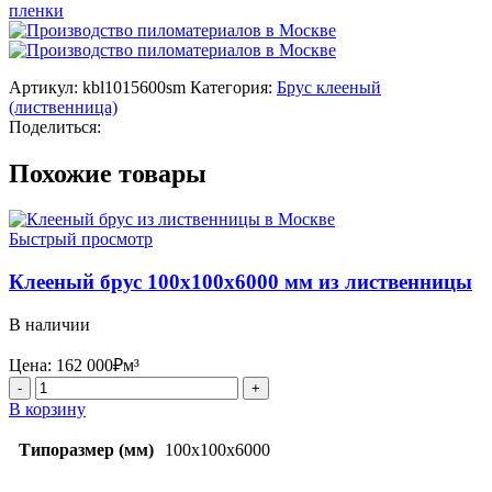
Артикул:
kbl1015600sm
Категория:
Брус клееный
(лиственница)
Поделиться:
Похожие товары
Быстрый просмотр
Клееный брус 100x100x6000 мм из лиственницы
В наличии
Цена:
162 000
₽
м³
Количество
товара
В корзину
Клееный
брус
Типоразмер (мм)
100х100х6000
100x100x6000
мм