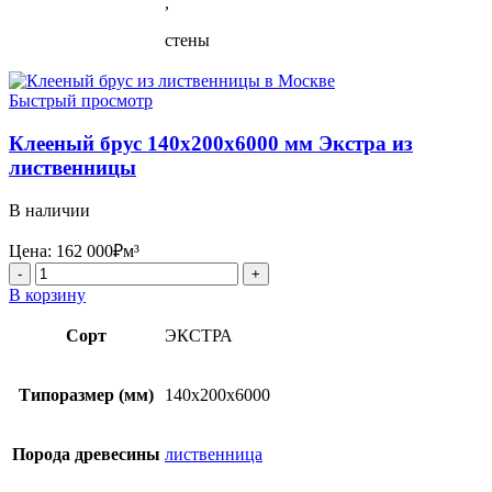
,
стены
Быстрый просмотр
Клееный брус 140x200x6000 мм Экстра из
лиственницы
В наличии
Цена:
162 000
₽
м³
Количество
товара
В корзину
Клееный
брус
Сорт
ЭКСТРА
140x200x6000
мм
Экстра
Типоразмер (мм)
140x200x6000
из
лиственницы
Порода древесины
лиственница