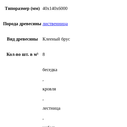
мм
АВ
Типоразмер (мм)
40х140х6000
из
лиственницы
Порода древесины
лиственница
Вид древесины
Клееный брус
Кол-во шт. в м³
8
беседка
,
кровля
,
лестница
,