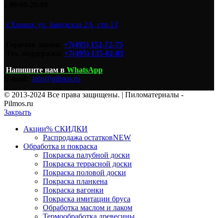
с
09:00-20:00
г.Химки, ул. Заводская 2А, стр.13
Горячая линия:
+7(495) 152-72-75
Тех. поддержка:
+7(495) 135-02-03
Напишите нам
в
WhatsApp
E-mail:
info@pilmos.ru
© 2013-2024 Все права защищены. | Пиломатериалы -
Pilmos.ru
Закрыть
Акции
% СКИДКИ
Распродажа остатков
NEW
Обработка и покраска
Покраска палубной доски
Покраска террасной доски
Покраска половой доски
Покраска планкена
Покраска вагонки
Покраска имитации бруса
Обработка маслом и лаком
Термообработка древесины