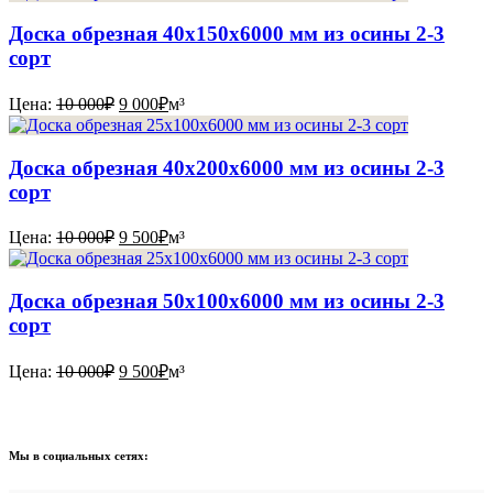
составляла
9
10
500₽.
Доска обрезная 40х150х6000 мм из осины 2-3
000₽.
сорт
Первоначальная
Текущая
Цена:
10 000
₽
9 000
₽
м³
цена
цена:
составляла
9
10
000₽.
Доска обрезная 40х200х6000 мм из осины 2-3
000₽.
сорт
Первоначальная
Текущая
Цена:
10 000
₽
9 500
₽
м³
цена
цена:
составляла
9
10
500₽.
Доска обрезная 50х100х6000 мм из осины 2-3
000₽.
сорт
Первоначальная
Текущая
Цена:
10 000
₽
9 500
₽
м³
цена
цена:
составляла
9
10
500₽.
000₽.
Мы в социальных сетях: