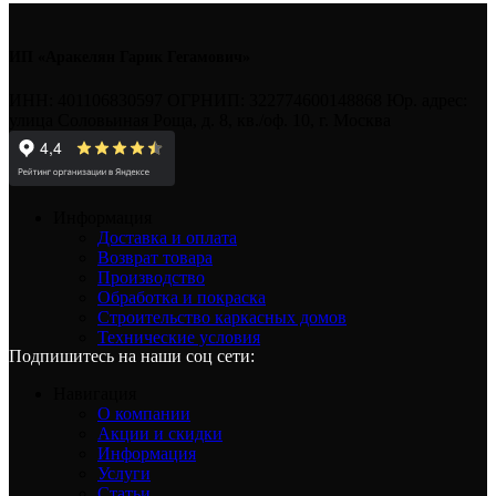
ИП «Аракелян Гарик Гегамович»
ИНН: 401106830597 ОГРНИП: 322774600148868 Юр. адрес:
улица Соловьиная Роща, д. 8, кв./оф. 10, г. Москва
Информация
Доставка и оплата
Возврат товара
Производство
Обработка и покраска
Строительство каркасных домов
Технические условия
Подпишитесь на наши соц сети:
Навигация
О компании
Акции и скидки
Информация
Услуги
Статьи