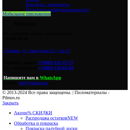
Контакты / реквизиты
Политика конфиденциальности
Мобильное приложение
Контакты
Мы работаем для вас каждый день
с
09:00-20:00
г.Химки, ул. Заводская 2А, стр.13
Горячая линия:
+7(495) 152-72-75
Тех. поддержка:
+7(495) 135-02-03
Напишите нам
в
WhatsApp
E-mail:
info@pilmos.ru
© 2013-2024 Все права защищены. | Пиломатериалы -
Pilmos.ru
Закрыть
Акции
% СКИДКИ
Распродажа остатков
NEW
Обработка и покраска
Покраска палубной доски