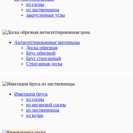
из сосны
из лиственницы
закругленные углы
Антисептированные материалы
Доска обрезная
Брус обрезной
Брус строганный
Строганная доска
Имитация бруса
из сосны
из ангарской сосны
из лиственницы
из кедра