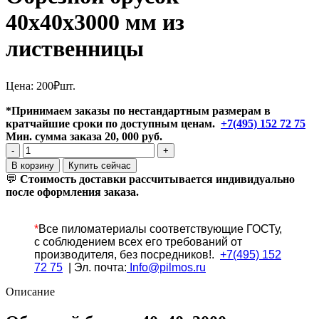
40x40x3000 мм из
лиственницы
Цена:
200
₽
шт.
*Принимаем заказы по нестандартным размерам в
кратчайшие сроки по доступным ценам.
+7(495) 152 72 75
Мин. сумма заказа 20, 000 руб.
Количество
товара
В корзину
Купить сейчас
Обрезной
💬
Стоимость доставки рассчитывается индивидуально
брусок
после оформления заказа.
40x40x3000 мм
из
лиственницы
*
Все
пиломатериалы соответствующие ГОСТу,
с соблюдением всех его требований от
производителя, без посредников!.
+7(495) 152
72 75
| Эл. почта:
Info@pilmos.ru
Описание