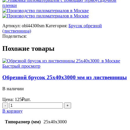
Артикул:
obl44300sm
Категория:
Брусок обрезной
(лиственница)
Поделиться:
Похожие товары
Быстрый просмотр
Обрезной брусок 25x40x3000 мм из лиственницы
В наличии
Цена:
125
₽
шт.
Количество
товара
В корзину
Обрезной
брусок
Типоразмер (мм)
25x40x3000
25x40x3000 мм