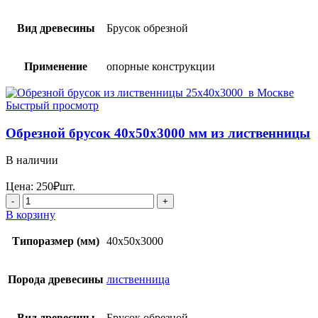
Вид древесины
Брусок обрезной
Применение
опорные конструкции
Быстрый просмотр
Обрезной брусок 40x50x3000 мм из лиственницы
В наличии
Цена:
250
₽
шт.
Количество
товара
В корзину
Обрезной
брусок
Типоразмер (мм)
40x50x3000
40x50x3000 мм
из
лиственницы
Порода древесины
лиственница
Вид древесины
Брусок обрезной