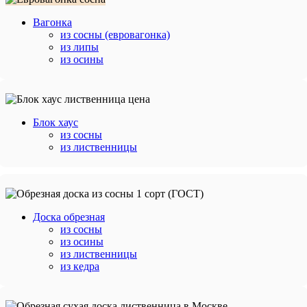
Вагонка
из сосны (евровагонка)
из липы
из осины
Блок хаус
из сосны
из лиственницы
Доска обрезная
из сосны
из осины
из лиственницы
из кедра