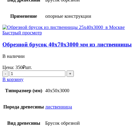
Применение
опорные конструкции
Быстрый просмотр
Обрезной брусок 40x70x3000 мм из лиственницы
В наличии
Цена:
350
₽
шт.
Количество
товара
В корзину
Обрезной
брусок
Типоразмер (мм)
40x50x3000
40x70x3000 мм
из
лиственницы
Порода древесины
лиственница
Вид древесины
Брусок обрезной