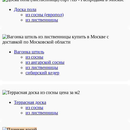
Доска пола
из сосны (европол)
из лиственницы
Вагонка штиль
из сосны
из ангарской сосны
из лиственницы
сибирский кедер
Террасная доска
из сосны
из лиственницы