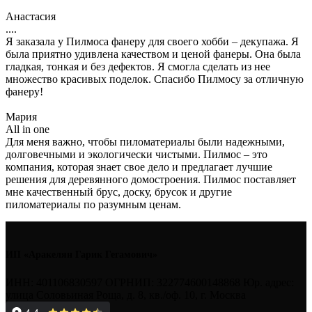
Анастасия
....
Я заказала у Пилмоса фанеру для своего хобби – декупажа. Я
была приятно удивлена качеством и ценой фанеры. Она была
гладкая, тонкая и без дефектов. Я смогла сделать из нее
множество красивых поделок. Спасибо Пилмосу за отличную
фанеру!
Мария
All in one
Для меня важно, чтобы пиломатериалы были надежными,
долговечными и экологически чистыми. Пилмос – это
компания, которая знает свое дело и предлагает лучшие
решения для деревянного домостроения. Пилмос поставляет
мне качественный брус, доску, брусок и другие
пиломатериалы по разумным ценам.
ИП «Аракелян Гарик Гегамович»
ИНН: 401106830597 ОГРНИП: 322774600148868 Юр. адрес:
улица Соловьиная Роща, д. 8, кв./оф. 10, г. Москва