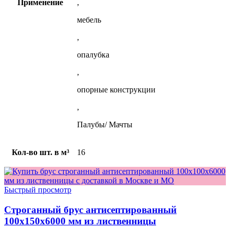
Применение
,
мебель
,
опалубка
,
опорные конструкции
,
Палубы/ Мачты
Кол-во шт. в м³
16
Быстрый просмотр
Строганный брус антисептированный
100x150x6000 мм из лиственницы