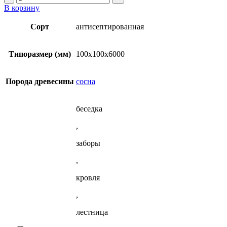
товара
В корзину
Строганный
брус
Сорт
антисептированная
антисептированный
100x100x6000
мм
Типоразмер (мм)
100х100х6000
из
сосны
Порода древесины
сосна
беседка
,
заборы
,
кровля
,
лестница