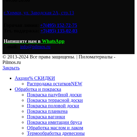
с
09:00-20:00
г.Химки, ул. Заводская 2А, стр.13
Горячая линия:
+7(495) 152-72-75
Тех. поддержка:
+7(495) 135-02-03
Напишите нам
в
WhatsApp
E-mail:
info@pilmos.ru
© 2013-2024 Все права защищены. | Пиломатериалы -
Pilmos.ru
Закрыть
Акции
% СКИДКИ
Распродажа остатков
NEW
Обработка и покраска
Покраска палубной доски
Покраска террасной доски
Покраска половой доски
Покраска планкена
Покраска вагонки
Покраска имитации бруса
Обработка маслом и лаком
Термообработка древесины