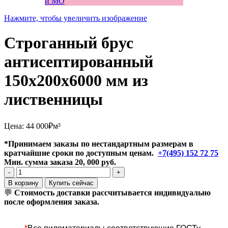
Нажмите, чтобы увеличить изображение
Строганный брус
антисептированный
150x200x6000 мм из
лиственницы
Цена:
44 000
₽
м³
*Принимаем заказы по нестандартным размерам в
кратчайшие сроки по доступным ценам.
+7(495) 152 72 75
Мин. сумма заказа 20, 000 руб.
Количество
товара
В корзину
Купить сейчас
Строганный
💬
Стоимость доставки рассчитывается индивидуально
брус
после оформления заказа.
антисептированный
150x200x6000
мм