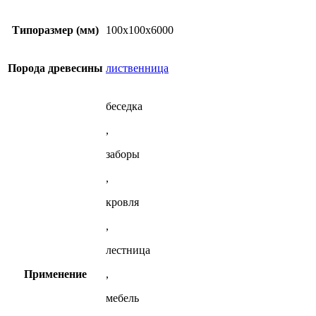
антисептированный
100x100x6000
мм
Типоразмер (мм)
100х100х6000
из
лиственницы
Порода древесины
лиственница
беседка
,
заборы
,
кровля
,
лестница
Применение
,
мебель