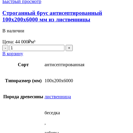
Быстрый просмотр
Строганный брус антисептированный
100x200x6000 мм из лиственницы
В наличии
Цена:
44 000
₽
м³
Количество
товара
В корзину
Строганный
брус
Сорт
антисептированная
антисептированный
100x200x6000
мм
Типоразмер (мм)
100x200x6000
из
лиственницы
Порода древесины
лиственница
беседка
,
заборы