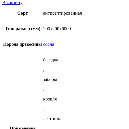
товара
В корзину
Строганный
брус
Сорт
антисептированная
антисептированный
200x200x6000
мм
Типоразмер (мм)
200x200x6000
из
сосны
Порода древесины
сосна
беседка
,
заборы
,
кровля
,
лестница
Применение
,