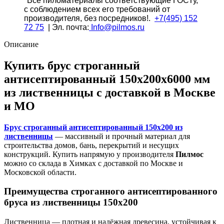
*
Все
пиломатериалы соответствующие ГОСТу,
из
с соблюдением всех его требований от
лиственницы
производителя, без посредников!.
+7(495) 152
72 75
| Эл. почта:
Info@pilmos.ru
Описание
Купить брус строганный
антисептированный 150х200х6000 мм
из лиственницы с доставкой в Москве
и МО
Брус строганный антисептированный 150х200 из
лиственницы
— массивный и прочный материал для
строительства домов, бань, перекрытий и несущих
конструкций. Купить напрямую у производителя
Пилмос
можно со склада в Химках с доставкой по Москве и
Московской области.
Преимущества строганного антисептированного
бруса из лиственницы 150х200
Лиственница — плотная и надёжная древесина, устойчивая к