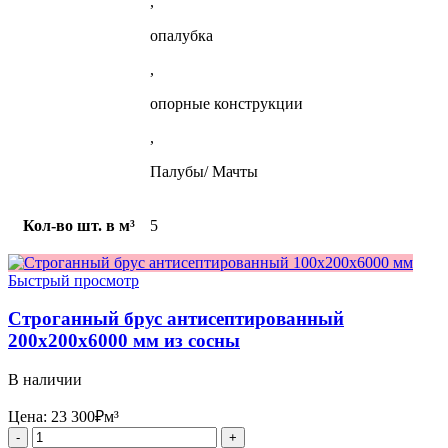
,
опалубка
,
опорные конструкции
,
Палубы/ Мачты
Кол-во шт. в м³
5
Быстрый просмотр
Строганный брус антисептированный
200x200x6000 мм из сосны
В наличии
Цена:
23 300
₽
м³
Количество