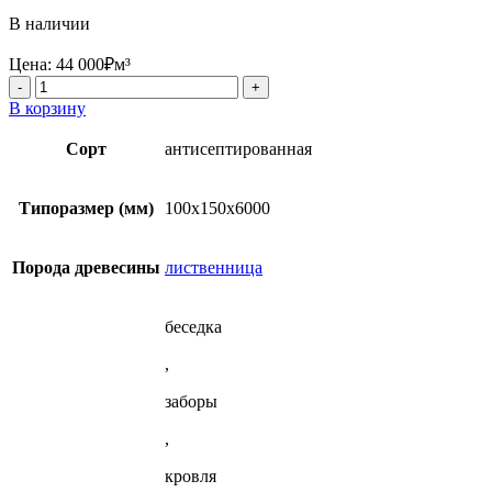
В наличии
Цена:
44 000
₽
м³
Количество
товара
В корзину
Строганный
брус
Сорт
антисептированная
антисептированный
100x150x6000
мм
Типоразмер (мм)
100x150x6000
из
лиственницы
Порода древесины
лиственница
беседка
,
заборы
,
кровля