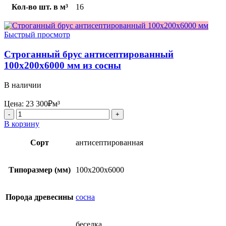
Кол-во шт. в м³
16
Быстрый просмотр
Строганный брус антисептированный
100x200x6000 мм из сосны
В наличии
Цена:
23 300
₽
м³
Количество
товара
В корзину
Строганный
брус
Сорт
антисептированная
антисептированный
100x200x6000
мм
Типоразмер (мм)
100x200x6000
из
сосны
Порода древесины
сосна
беседка