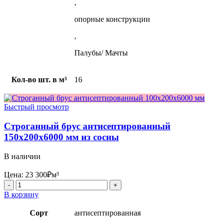
,
опорные конструкции
,
Палубы/ Мачты
Кол-во шт. в м³
16
Быстрый просмотр
Строганный брус антисептированный
150x200x6000 мм из сосны
В наличии
Цена:
23 300
₽
м³
Количество
товара
В корзину
Строганный
брус
Сорт
антисептированная
антисептированный