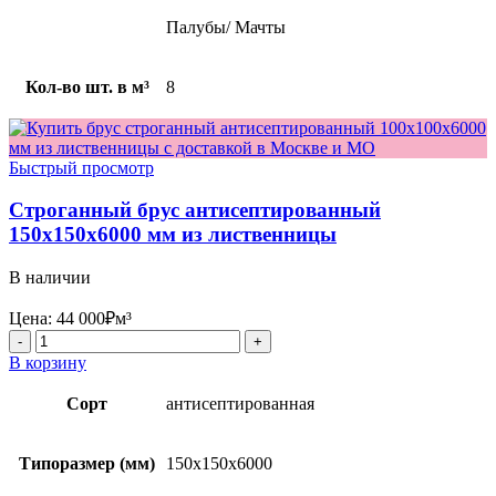
Палубы/ Мачты
Кол-во шт. в м³
8
Быстрый просмотр
Строганный брус антисептированный
150x150x6000 мм из лиственницы
В наличии
Цена:
44 000
₽
м³
Количество
товара
В корзину
Строганный
брус
Сорт
антисептированная
антисептированный
150x150x6000
мм
Типоразмер (мм)
150х150х6000
из