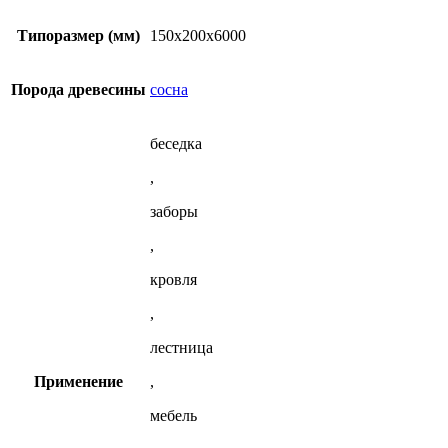
150x200x6000
мм
Типоразмер (мм)
150x200x6000
из
сосны
Порода древесины
сосна
беседка
,
заборы
,
кровля
,
лестница
Применение
,
мебель