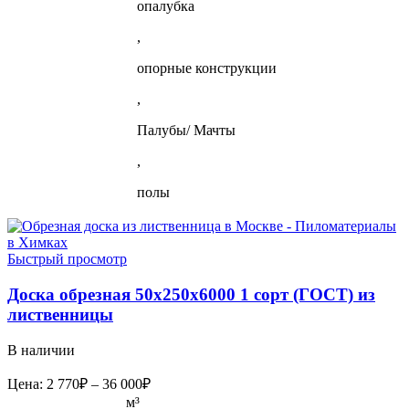
опалубка
,
опорные конструкции
,
Палубы/ Мачты
,
полы
Быстрый просмотр
Доска обрезная 50х250х6000 1 сорт (ГОСТ) из
лиственницы
В наличии
Диапазон
Цена:
2 770
₽
–
36 000
₽
цен:
м³