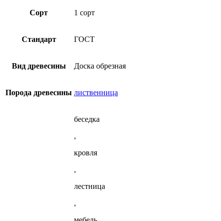
1
вариаций.
из
сорт
Опции
Сорт
1 сорт
лиственницы
(ГОСТ)
можно
из
выбрать
лиственницы
на
Стандарт
ГОСТ
странице
товара.
Вид древесины
Доска обрезная
Порода древесины
лиственница
беседка
,
кровля
,
лестница
,
мебель