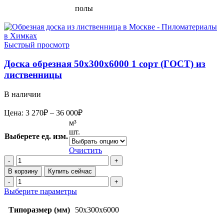
полы
Быстрый просмотр
Доска обрезная 50х300х6000 1 сорт (ГОСТ) из
лиственницы
В наличии
Диапазон
Цена:
3 270
₽
–
36 000
₽
цен:
м³
3
шт.
Выберете ед. изм.
270₽
–
Очистить
36
Количество
товара
000₽
В корзину
Купить сейчас
Доска
Количество
обрезная
товара
Этот
Выберите параметры
50х300х6000
Доска
товар
1
обрезная
имеет
Типоразмер (мм)
50х300х6000
сорт
50х300х6000
несколько
(ГОСТ)