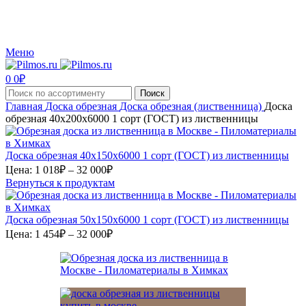
Производство и реализация пиломатериалов с доставкой по Москве и Московской
области.
Меню
0
0
₽
Поиск
Главная
Доска обрезная
Доска обрезная (лиственница)
Доска
обрезная 40х200х6000 1 сорт (ГОСТ) из лиственницы
Доска обрезная 40х150х6000 1 сорт (ГОСТ) из лиственницы
Диапазон
Цена:
1 018
₽
–
32 000
₽
цен:
Вернуться к продуктам
1
018₽
–
Доска обрезная 50х150х6000 1 сорт (ГОСТ) из лиственницы
32
Диапазон
Цена:
1 454
₽
–
32 000
₽
цен:
000₽
1
454₽
–
32