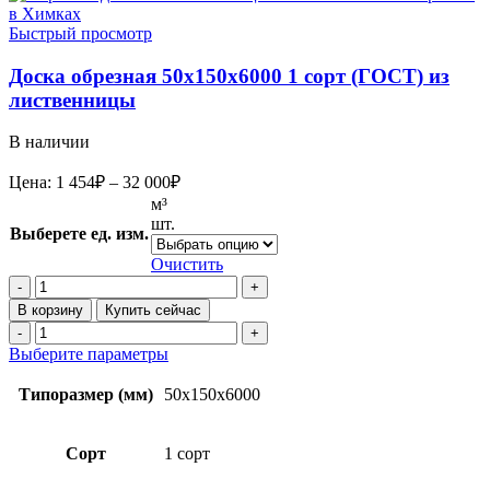
Быстрый просмотр
Доска обрезная 50х150х6000 1 сорт (ГОСТ) из
лиственницы
В наличии
Диапазон
Цена:
1 454
₽
–
32 000
₽
цен:
м³
1
шт.
Выберете ед. изм.
454₽
–
Очистить
32
Количество
товара
000₽
В корзину
Купить сейчас
Доска
Количество
обрезная
товара
Этот
Выберите параметры
50х150х6000
Доска
товар
1
обрезная
имеет
Типоразмер (мм)
50x150x6000
сорт
50х150х6000
несколько
(ГОСТ)
1
вариаций.
из
сорт
Опции
Сорт
1 сорт
лиственницы
(ГОСТ)
можно
из