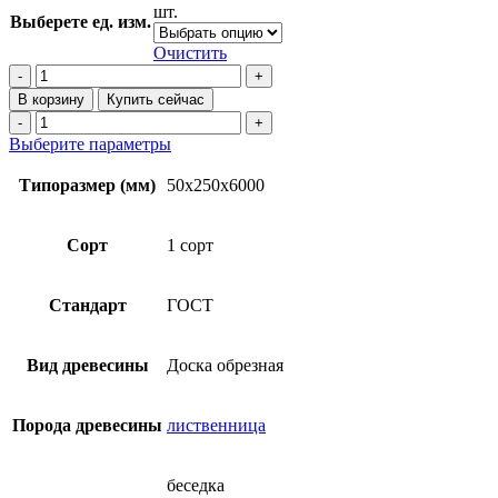
2
шт.
Выберете ед. изм.
770₽
–
Очистить
36
Количество
товара
000₽
В корзину
Купить сейчас
Доска
Количество
обрезная
товара
Этот
Выберите параметры
50х250х6000
Доска
товар
1
обрезная
имеет
Типоразмер (мм)
50х250х6000
сорт
50х250х6000
несколько
(ГОСТ)
1
вариаций.
из
сорт
Опции
Сорт
1 сорт
лиственницы
(ГОСТ)
можно
из
выбрать
лиственницы
на
Стандарт
ГОСТ
странице
товара.
Вид древесины
Доска обрезная
Порода древесины
лиственница
беседка