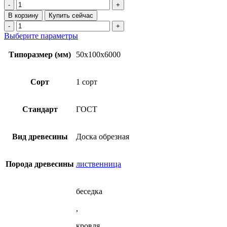
Количество
000₽
товара
В корзину
Купить сейчас
Доска
Количество
обрезная
товара
Этот
Выберите параметры
50х100х6000
Доска
товар
1
обрезная
имеет
Типоразмер (мм)
50x100x6000
сорт
50х100х6000
несколько
(ГОСТ)
1
вариаций.
из
сорт
Опции
Сорт
1 сорт
лиственницы
(ГОСТ)
можно
из
выбрать
лиственницы
на
Стандарт
ГОСТ
странице
товара.
Вид древесины
Доска обрезная
Порода древесины
лиственница
беседка
,
кровля