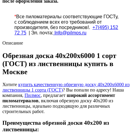
после оформления заказа.
40х200х6000
1
сорт
*
Все
пиломатериалы соответствующие ГОСТу,
(ГОСТ)
с соблюдением всех его требований от
из
производителя, без посредников!.
+7(495) 152
лиственницы
72 75
| Эл. почта:
Info@pilmos.ru
Описание
Обрезная доска 40х200х6000 1 сорт
(ГОСТ) из лиственницы купить в
Москве
Хотите
купить качественную обрезную доску 40х200х6000 из
лиственницы 1 сорта (ГОСТ)
? Вы попали по адресу! Наша
компания,
Пилмос
, предлагает
широкий ассортимент
пиломатериалов
, включая обрезную доску 40х200 из
лиственницы, идеально подходящую для различных
строительных работ.
Преимущества обрезной доски 40х200 из
лиственницы: