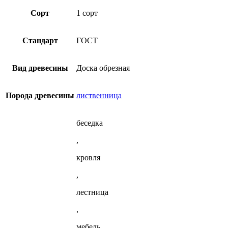
1
вариаций.
из
сорт
Опции
Сорт
1 сорт
лиственницы
(ГОСТ)
можно
из
выбрать
лиственницы
на
Стандарт
ГОСТ
странице
товара.
Вид древесины
Доска обрезная
Порода древесины
лиственница
беседка
,
кровля
,
лестница
,
мебель