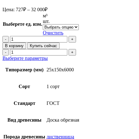
Диапазон
Цена:
727
₽
–
32 000
₽
цен:
м³
727₽
шт.
Выберете ед. изм.
–
32
Очистить
Количество
000₽
товара
В корзину
Купить сейчас
Доска
Количество
обрезная
товара
Этот
Выберите параметры
25х150х6000
Доска
товар
1
обрезная
имеет
Типоразмер (мм)
25x150x6000
сорт
25х150х6000
несколько
(ГОСТ)
1
вариаций.
из
сорт
Опции
Сорт
1 сорт
лиственницы
(ГОСТ)
можно
из
выбрать
лиственницы
на
Стандарт
ГОСТ
странице
товара.
Вид древесины
Доска обрезная
Порода древесины
лиственница