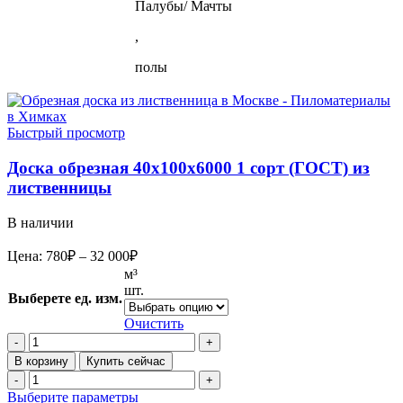
Палубы/ Мачты
,
полы
Быстрый просмотр
Доска обрезная 40х100х6000 1 сорт (ГОСТ) из
лиственницы
В наличии
Диапазон
Цена:
780
₽
–
32 000
₽
цен:
м³
780₽
шт.
Выберете ед. изм.
–
32
Очистить
Количество
000₽
товара
В корзину
Купить сейчас
Доска
Количество
обрезная
товара
Этот
Выберите параметры