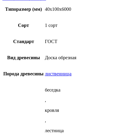
40х100х6000
Доска
товар
1
обрезная
имеет
Типоразмер (мм)
40x100x6000
сорт
40х100х6000
несколько
(ГОСТ)
1
вариаций.
из
сорт
Опции
Сорт
1 сорт
лиственницы
(ГОСТ)
можно
из
выбрать
лиственницы
на
Стандарт
ГОСТ
странице
товара.
Вид древесины
Доска обрезная
Порода древесины
лиственница
беседка
,
кровля
,
лестница