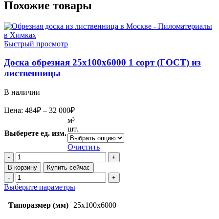
Похожие товары
Быстрый просмотр
Доска обрезная 25х100х6000 1 сорт (ГОСТ) из
лиственницы
В наличии
Диапазон
Цена:
484
₽
–
32 000
₽
цен:
м³
484₽
шт.
Выберете ед. изм.
–
32
Очистить
Количество
000₽
товара
В корзину
Купить сейчас
Доска
Количество
обрезная
товара
Этот
Выберите параметры
25х100х6000
Доска
товар
1
обрезная
имеет
Типоразмер (мм)
25х100х6000
сорт
25х100х6000
несколько
(ГОСТ)