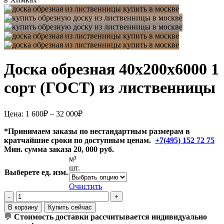
Доска обрезная 40х200х6000 1
сорт (ГОСТ) из лиственницы
Диапазон
Цена:
1 600
₽
–
32 000
₽
цен:
1
*Принимаем заказы по нестандартным размерам в
кратчайшие сроки по доступным ценам.
600₽
+7(495) 152 72 75
Мин. сумма заказа 20, 000 руб.
–
м³
32
шт.
000₽
Выберете ед. изм.
Очистить
Количество
товара
В корзину
Купить сейчас
Доска
💬
Стоимость доставки рассчитывается индивидуально
обрезная