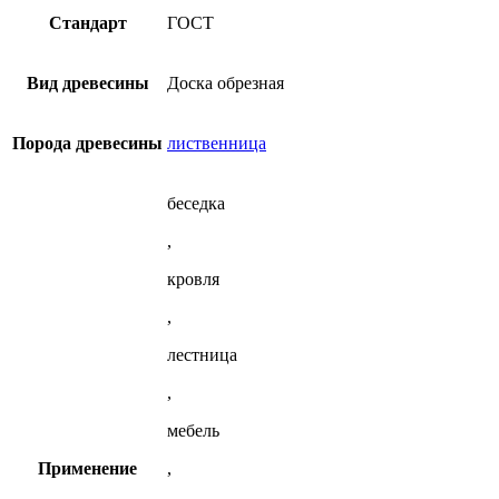
выбрать
лиственницы
на
Стандарт
ГОСТ
странице
товара.
Вид древесины
Доска обрезная
Порода древесины
лиственница
беседка
,
кровля
,
лестница
,
мебель
Применение
,