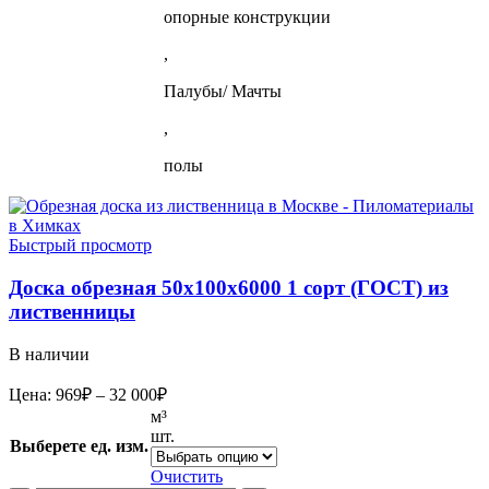
опорные конструкции
,
Палубы/ Мачты
,
полы
Быстрый просмотр
Доска обрезная 50х100х6000 1 сорт (ГОСТ) из
лиственницы
В наличии
Диапазон
Цена:
969
₽
–
32 000
₽
цен:
м³
969₽
шт.
Выберете ед. изм.
–
32
Очистить