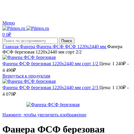
Производство и реализация пиломатериалов с доставкой по Москве и Московской
области.
Меню
0
0
₽
Поиск
Главная
Фанера
Фанера ФСФ
ФСФ 1220х2440 мм
Фанера
ФСФ березовая 1220х2440 мм сорт 2/2
Фанера ФСФ березовая 1220х2440 мм сорт 1/2
Цена:
1 240
₽
–
Диапазон
4 490
₽
цен:
Вернуться к продуктам
1
240₽
Фанера ФСФ березовая 1220х2440 мм сорт 2/3
Цена:
1 130
₽
–
–
Диапазон
4 070
₽
4
цен:
490₽
1
130₽
Нажмите, чтобы увеличить изображение
–
4
Фанера ФСФ березовая
070₽