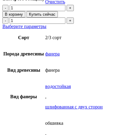
Очистить
130₽
Количество
–
товара
В корзину
Купить сейчас
4
Фанера
Количество
ФСФ
070₽
товара
Этот
Выберите параметры
березовая
Фанера
товар
1220х2440
ФСФ
имеет
Сорт
2/3 сорт
мм
березовая
несколько
сорт
1220х2440
вариаций.
2/3
мм
Опции
Порода древесины
фанера
сорт
можно
2/3
выбрать
на
Вид древесины
фанера
странице
товара.
водостойкая
Вид фанеры
,
шлифованная с двух сторон
обшивка
,