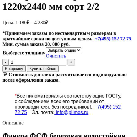
1220х2440 мм сорт 2/2
Диапазон
Цена:
1 180
₽
–
4 280
₽
цен:
1
*Принимаем заказы по нестандартным размерам в
кратчайшие сроки по доступным ценам.
180₽
+7(495) 152 72 75
Мин. сумма заказа 20, 000 руб.
–
4
Выберете толщину
Очистить
280₽
Количество
товара
В корзину
Купить сейчас
Фанера
💬
Стоимость доставки рассчитывается индивидуально
ФСФ
после оформления заказа.
березовая
1220х2440
мм
*
Все
пиломатериалы соответствующие ГОСТу,
сорт
с соблюдением всех его требований от
2/2
производителя, без посредников!.
+7(495) 152
72 75
| Эл. почта:
Info@pilmos.ru
Описание
Фанера ФСФ березовая водостойкая,