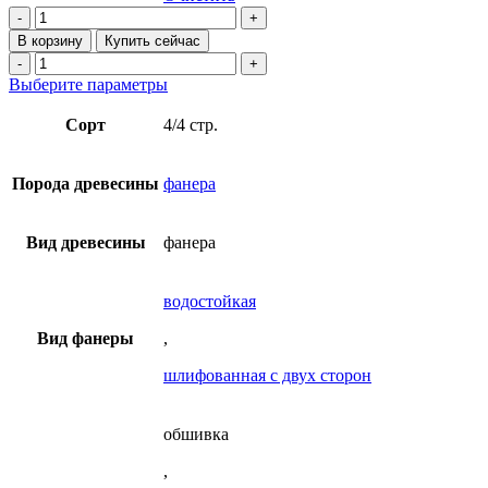
–
Количество
2
товара
В корзину
Купить сейчас
Фанера
680₽
Количество
ФСФ
товара
Этот
Выберите параметры
березовая
Фанера
товар
1220х2440
ФСФ
имеет
Сорт
4/4 стр.
мм
березовая
несколько
сорт
1220х2440
вариаций.
4/4
мм
Опции
Порода древесины
фанера
строительная
сорт
можно
4/4
выбрать
строительная
на
Вид древесины
фанера
странице
товара.
водостойкая
Вид фанеры
,
шлифованная с двух сторон
обшивка
,