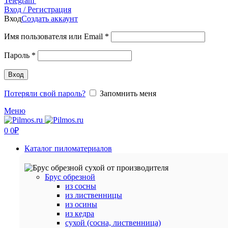
Telegram
Вход / Регистрация
Вход
Создать аккаунт
Обязательно
Имя пользователя или Email
*
Обязательно
Пароль
*
Вход
Потеряли свой пароль?
Запомнить меня
Меню
0
0
₽
Каталог пиломатериалов
Брус обрезной
из сосны
из лиственницы
из осины
из кедра
сухой (сосна, лиственница)