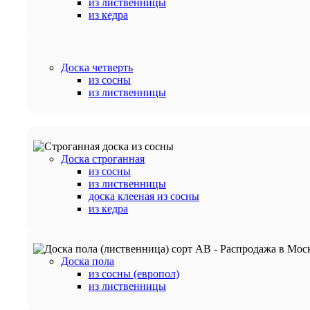
из лиственницы
из кедра
Доска четверть
из сосны
из лиственницы
Доска строганная
из сосны
из лиственницы
доска клееная из сосны
из кедра
Доска пола
из сосны (европол)
из лиственницы