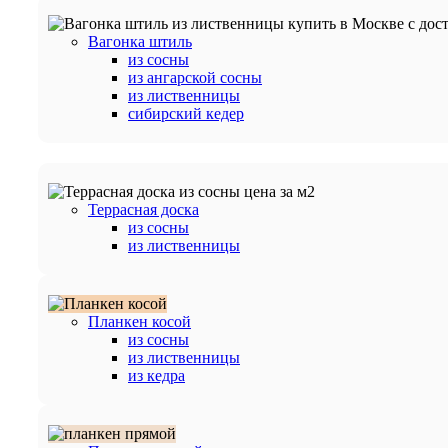
Вагонка штиль
из сосны
из ангарской сосны
из лиственницы
сибирский кедер
Террасная доска
из сосны
из лиственницы
Планкен косой
из сосны
из лиственницы
из кедра