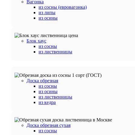
Вагонка
из сосны (евровагонка)
из липы
из осины
Блок хаус
из сосны
из лиственницы
Доска обрезная
из сосны
из осины
из лиственницы
из кедра
Доска обрезная сухая
из сосны