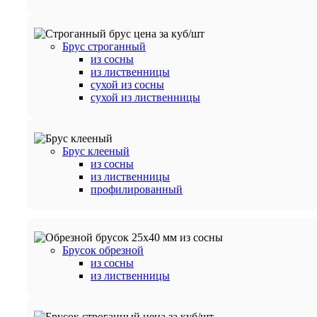
Брус строганный
из сосны
из лиственницы
сухой из сосны
сухой из лиственницы
Брус клееный
из сосны
из лиственницы
профилированный
Брусок обрезной
из сосны
из лиственницы