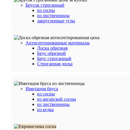
Брусок строганный
из сосны
из лиственницы
закругленные углы
Антисептированные материалы
Доска обрезная
Брус обрезной
Брус строганный
Строганная доска
Имитация бруса
из сосны
из ангарской сосны
из лиственницы
из кедра