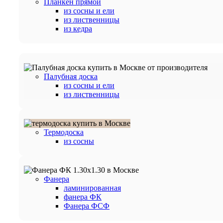
Планкен прямой
из сосны и ели
из лиственницы
из кедра
Палубная доска
из сосны и ели
из лиственницы
Термодоска
из сосны
Фанера
ламинированная
фанера ФК
Фанера ФСФ