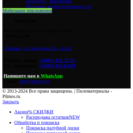
Контакты / реквизиты
Политика конфиденциальности
Мобильное приложение
Контакты
Мы работаем для вас каждый день
с
09:00-20:00
г.Химки, ул. Заводская 2А, стр.13
Горячая линия:
+7(495) 152-72-75
Тех. поддержка:
+7(495) 135-02-03
Напишите нам
в
WhatsApp
E-mail:
info@pilmos.ru
© 2013-2024 Все права защищены. | Пиломатериалы -
Pilmos.ru
Закрыть
Акции
% СКИДКИ
Распродажа остатков
NEW
Обработка и покраска
Покраска палубной доски