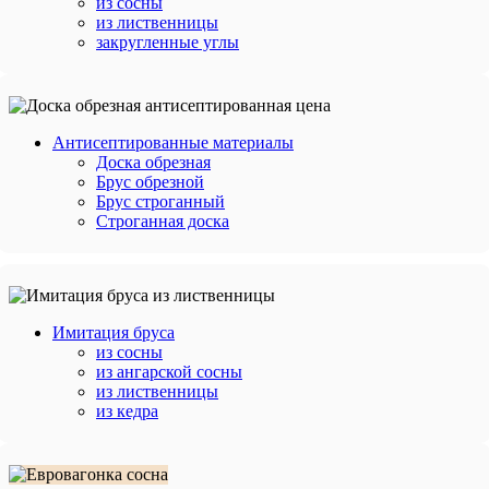
из сосны
из лиственницы
закругленные углы
Антисептированные материалы
Доска обрезная
Брус обрезной
Брус строганный
Строганная доска
Имитация бруса
из сосны
из ангарской сосны
из лиственницы
из кедра