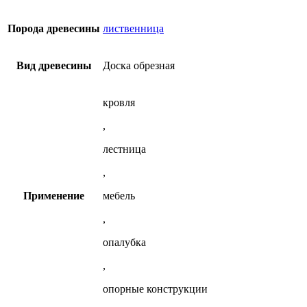
доска
несколько
из
25х150х6000
вариаций.
лиственницы
мм
Опции
Порода древесины
лиственница
из
можно
лиственницы
выбрать
на
Вид древесины
Доска обрезная
странице
товара.
кровля
,
лестница
,
Применение
мебель
,
опалубка
,
опорные конструкции