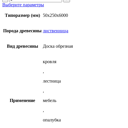
сухая
товара
Этот
Выберите параметры
доска
Обрезная
товар
50х250х6000
сухая
имеет
Типоразмер (мм)
50х250х6000
мм
доска
несколько
из
50х250х6000
вариаций.
лиственницы
мм
Опции
Порода древесины
лиственница
из
можно
лиственницы
выбрать
на
Вид древесины
Доска обрезная
странице
товара.
кровля
,
лестница
,
Применение
мебель
,
опалубка