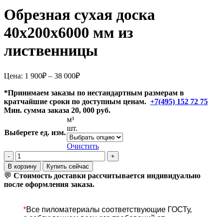
Обрезная сухая доска
40х200х6000 мм из
лиственницы
Диапазон
Цена:
1 900
₽
–
38 000
₽
цен:
1
*Принимаем заказы по нестандартным размерам в
кратчайшие сроки по доступным ценам.
900₽
+7(495) 152 72 75
Мин. сумма заказа 20, 000 руб.
–
м³
38
шт.
000₽
Выберете ед. изм.
Очистить
Количество
товара
В корзину
Купить сейчас
Обрезная
💬
Стоимость доставки рассчитывается индивидуально
сухая
после оформления заказа.
доска
40х200х6000
мм
*
Все
пиломатериалы соответствующие ГОСТу,
из