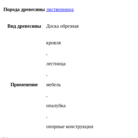
из
50х300х6000
вариаций.
лиственницы
мм
Опции
Порода древесины
лиственница
из
можно
лиственницы
выбрать
на
Вид древесины
Доска обрезная
странице
товара.
кровля
,
лестница
,
Применение
мебель
,
опалубка
,
опорные конструкции