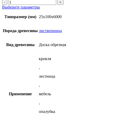
Количество
сухая
товара
Этот
Выберите параметры
доска
Обрезная
товар
25х100х6000
сухая
имеет
Типоразмер (мм)
25х100х6000
мм
доска
несколько
из
25х100х6000
вариаций.
лиственницы
мм
Опции
Порода древесины
лиственница
из
можно
лиственницы
выбрать
на
Вид древесины
Доска обрезная
странице
товара.
кровля
,
лестница
,
Применение
мебель
,
опалубка