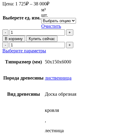
Диапазон
Цена:
1 725
₽
–
38 000
₽
цен:
м³
1
шт.
Выберете ед. изм.
725₽
–
Очистить
38
Количество
товара
000₽
В корзину
Купить сейчас
Обрезная
Количество
сухая
товара
Этот
Выберите параметры
доска
Обрезная
товар
50х150х6000
сухая
имеет
Типоразмер (мм)
50x150x6000
мм
доска
несколько
из
50х150х6000
вариаций.
лиственницы
мм
Опции
Порода древесины
лиственница
из
можно
лиственницы
выбрать
на
Вид древесины
Доска обрезная
странице
товара.
кровля
,
лестница