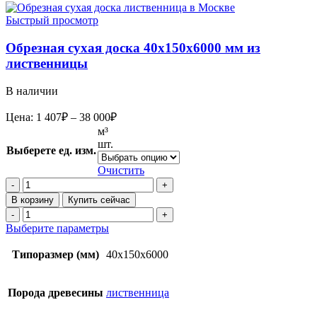
Быстрый просмотр
Обрезная сухая доска 40х150х6000 мм из
лиственницы
В наличии
Диапазон
Цена:
1 407
₽
–
38 000
₽
цен:
м³
1
шт.
Выберете ед. изм.
407₽
–
Очистить
38
Количество
товара
000₽
В корзину
Купить сейчас
Обрезная
Количество
сухая
товара
Этот
Выберите параметры
доска
Обрезная
товар
40х150х6000
сухая
имеет
Типоразмер (мм)
40x150x6000
мм
доска
несколько
из
40х150х6000
вариаций.
лиственницы
мм
Опции
Порода древесины
лиственница
из
можно
лиственницы
выбрать