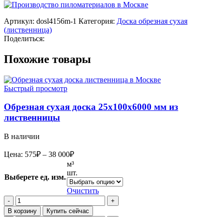
Артикул:
dosl4156m-1
Категория:
Доска обрезная сухая
(лиственница)
Поделиться:
Похожие товары
Быстрый просмотр
Обрезная сухая доска 25х100х6000 мм из
лиственницы
В наличии
Диапазон
Цена:
575
₽
–
38 000
₽
цен:
м³
575₽
шт.
Выберете ед. изм.
–
38
Очистить
Количество
000₽
товара
В корзину
Купить сейчас
Обрезная