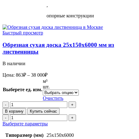
,
опорные конструкции
Быстрый просмотр
Обрезная сухая доска 25х150х6000 мм из
лиственницы
В наличии
Диапазон
Цена:
863
₽
–
38 000
₽
цен:
м³
863₽
шт.
Выберете ед. изм.
–
38
Очистить
Количество
000₽
товара
В корзину
Купить сейчас
Обрезная
Количество
сухая
товара
Этот
Выберите параметры
доска
Обрезная
товар
25х150х6000
сухая
имеет
Типоразмер (мм)
25x150x6000
мм