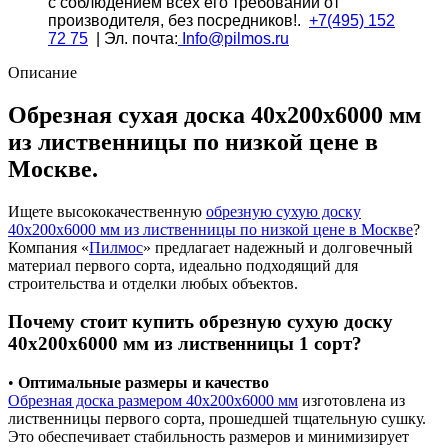
с соблюдением всех его требований от
лиственницы
производителя, без посредников!.
+7(495) 152
72 75
| Эл. почта:
Info@pilmos.ru
Описание
Обрезная сухая доска 40х200х6000 мм
из лиственницы по низкой цене в
Москве.
Ищете высококачественную
обрезную сухую доску
40х200х6000 мм из лиственницы по низкой цене в Москве
?
Компания «
Пилмос
» предлагает надежный и долговечный
материал первого сорта, идеально подходящий для
строительства и отделки любых объектов.
Почему стоит купить обрезную сухую доску
40х200х6000 мм из лиственницы 1 сорт?
•
Оптимальные размеры и качество
Обрезная доска размером 40х200х6000 мм
изготовлена из
лиственницы первого сорта, прошедшей тщательную сушку.
Это обеспечивает стабильность размеров и минимизирует