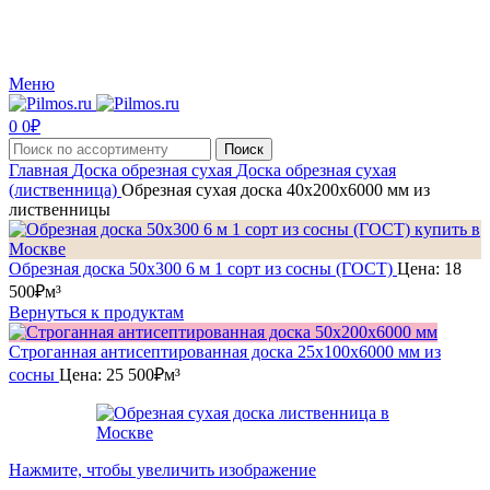
Производство и реализация пиломатериалов с доставкой по Москве и Московской
области.
Меню
0
0
₽
Поиск
Главная
Доска обрезная сухая
Доска обрезная сухая
(лиственница)
Обрезная сухая доска 40х200х6000 мм из
лиственницы
Обрезная доска 50x300 6 м 1 сорт из сосны (ГОСТ)
Цена:
18
500
₽
м³
Вернуться к продуктам
Строганная антисептированная доска 25x100x6000 мм из
сосны
Цена:
25 500
₽
м³
Нажмите, чтобы увеличить изображение