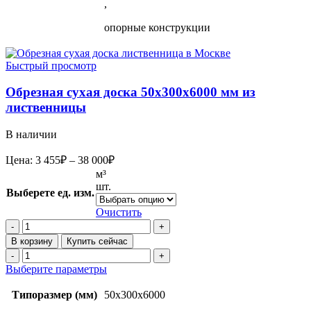
,
опорные конструкции
Быстрый просмотр
Обрезная сухая доска 50х300х6000 мм из
лиственницы
В наличии
Диапазон
Цена:
3 455
₽
–
38 000
₽
цен:
м³
3
шт.
Выберете ед. изм.
455₽
–
Очистить
38
Количество
товара
000₽
В корзину
Купить сейчас
Обрезная
Количество
сухая
товара
Этот
Выберите параметры
доска
Обрезная
товар
50х300х6000
сухая
имеет
Типоразмер (мм)
50х300х6000
мм
доска
несколько