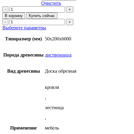
–
Очистить
38
Количество
товара
000₽
В корзину
Купить сейчас
Обрезная
Количество
сухая
товара
Этот
Выберите параметры
доска
Обрезная
товар
50х200х6000
сухая
имеет
Типоразмер (мм)
50x200x6000
мм
доска
несколько
из
50х200х6000
вариаций.
лиственницы
мм
Опции
Порода древесины
лиственница
из
можно
лиственницы
выбрать
на
Вид древесины
Доска обрезная
странице
товара.
кровля
,
лестница
,
Применение
мебель