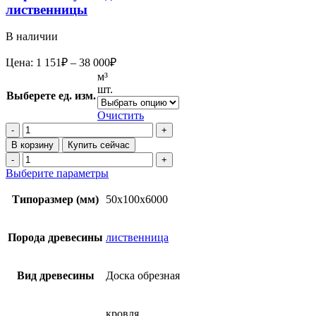
лиственницы
В наличии
Диапазон
Цена:
1 151
₽
–
38 000
₽
цен:
м³
1
шт.
Выберете ед. изм.
151₽
–
Очистить
38
Количество
товара
000₽
В корзину
Купить сейчас
Обрезная
Количество
сухая
товара
Этот
Выберите параметры
доска
Обрезная
товар
50х100х6000
сухая
имеет
Типоразмер (мм)
50x100x6000
мм
доска
несколько
из
50х100х6000
вариаций.
лиственницы
мм
Опции
Порода древесины
лиственница
из
можно
лиственницы
выбрать
на
Вид древесины
Доска обрезная
странице
товара.
кровля