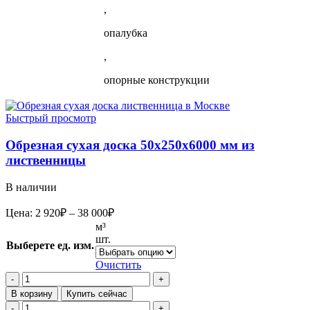
,
опалубка
,
опорные конструкции
Быстрый просмотр
Обрезная сухая доска 50х250х6000 мм из
лиственницы
В наличии
Диапазон
Цена:
2 920
₽
–
38 000
₽
цен:
м³
2
шт.
Выберете ед. изм.
920₽
–
Очистить
38
Количество
товара
000₽
В корзину
Купить сейчас
Обрезная
Количество