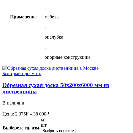
,
Применение
мебель
,
опалубка
,
опорные конструкции
Быстрый просмотр
Обрезная сухая доска 50х200х6000 мм из
лиственницы
В наличии
Диапазон
Цена:
2 375
₽
–
38 000
₽
цен:
м³
2
шт.
Выберете ед. изм.
375₽