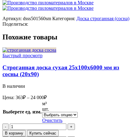
Артикул:
dsss501560sm
Категория:
Доска строганная (сосна)
Поделиться:
Похожие товары
Быстрый просмотр
Строганная доска сухая 25x100x6000 мм из
сосны (20х90)
В наличии
Диапазон
Цена:
363
₽
–
24 000
₽
цен:
м³
363₽
шт.
Выберете ед. изм.
–
24
Очистить
Количество
000₽
товара
В корзину
Купить сейчас
Строганная