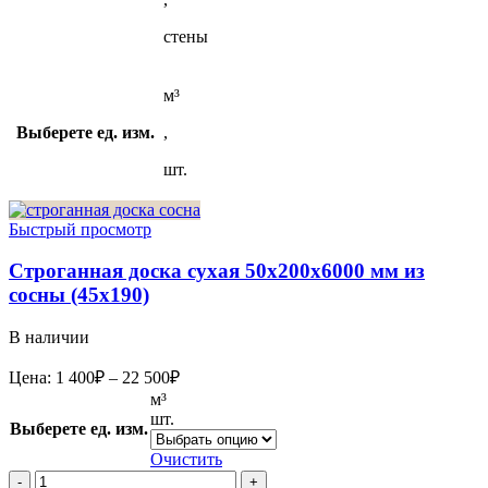
стены
м³
Выберете ед. изм.
,
шт.
Быстрый просмотр
Строганная доска сухая 50x200x6000 мм из
сосны (45х190)
В наличии
Диапазон
Цена:
1 400
₽
–
22 500
₽
цен:
м³
1
шт.
Выберете ед. изм.
400₽
–
Очистить
22
Количество