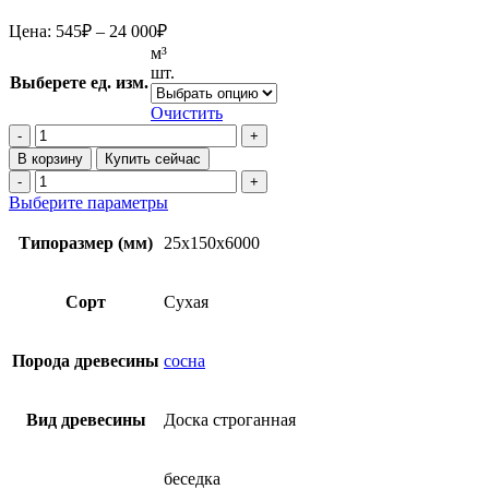
Диапазон
Цена:
545
₽
–
24 000
₽
цен:
м³
545₽
шт.
Выберете ед. изм.
–
24
Очистить
Количество
000₽
товара
В корзину
Купить сейчас
Строганная
Количество
доска
товара
Этот
Выберите параметры
сухая
Строганная
товар
25x150x6000
доска
имеет
Типоразмер (мм)
25x150x6000
мм
сухая
несколько
из
25x150x6000
вариаций.
сосны
мм
Опции
Сорт
Сухая
(20х140)
из
можно
сосны
выбрать
(20х140)
на
Порода древесины
сосна
странице
товара.
Вид древесины
Доска строганная
беседка