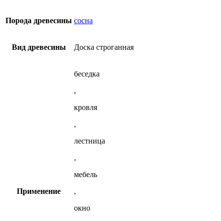
из
можно
сосны
выбрать
(35х140)
на
Порода древесины
сосна
странице
товара.
Вид древесины
Доска строганная
беседка
,
кровля
,
лестница
,
мебель
Применение
,
окно