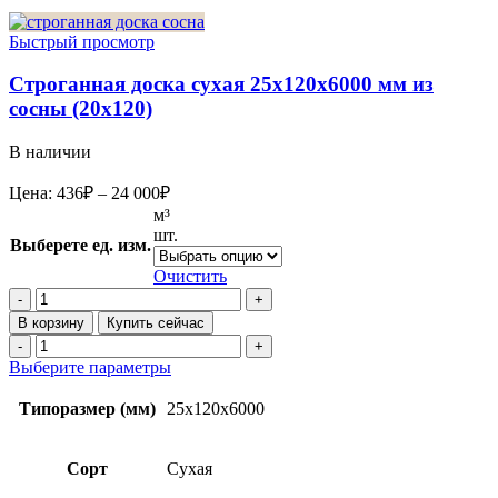
Быстрый просмотр
Строганная доска сухая 25x120x6000 мм из
сосны (20х120)
В наличии
Диапазон
Цена:
436
₽
–
24 000
₽
цен:
м³
436₽
шт.
Выберете ед. изм.
–
24
Очистить
Количество
000₽
товара
В корзину
Купить сейчас
Строганная
Количество
доска
товара
Этот
Выберите параметры
сухая
Строганная
товар
25x120x6000
доска
имеет
Типоразмер (мм)
25x120x6000
мм
сухая
несколько
из
25x120x6000
вариаций.
сосны
мм
Опции
Сорт
Сухая
(20х120)
из
можно