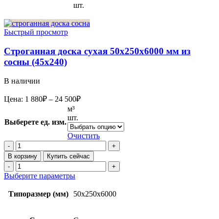
шт.
Быстрый просмотр
Строганная доска сухая 50x250x6000 мм из
сосны (45х240)
В наличии
Диапазон
Цена:
1 880
₽
–
24 500
₽
цен:
м³
1
шт.
Выберете ед. изм.
880₽
–
Очистить
24
Количество
товара
500₽
В корзину
Купить сейчас
Строганная
Количество
доска
товара
Этот
Выберите параметры
сухая
Строганная
товар
50x250x6000
доска
имеет
Типоразмер (мм)
50x250x6000
мм
сухая
несколько
из
50x250x6000
вариаций.
сосны
мм