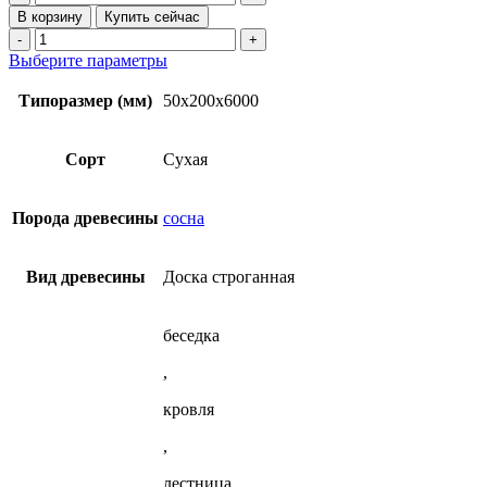
товара
500₽
В корзину
Купить сейчас
Строганная
Количество
доска
товара
Этот
Выберите параметры
сухая
Строганная
товар
50x200x6000
доска
имеет
Типоразмер (мм)
50x200x6000
мм
сухая
несколько
из
50x200x6000
вариаций.
сосны
мм
Опции
Сорт
Сухая
(45х190)
из
можно
сосны
выбрать
(45х190)
на
Порода древесины
сосна
странице
товара.
Вид древесины
Доска строганная
беседка
,
кровля
,
лестница