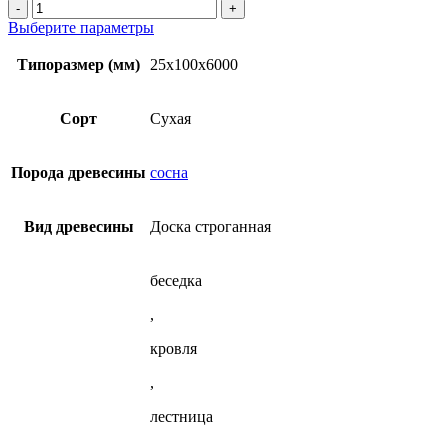
Количество
доска
товара
Этот
Выберите параметры
сухая
Строганная
товар
25x100x6000
доска
имеет
Типоразмер (мм)
25x100x6000
мм
сухая
несколько
из
25x100x6000
вариаций.
сосны
мм
Опции
Сорт
Сухая
(20х90)
из
можно
сосны
выбрать
(20х90)
на
Порода древесины
сосна
странице
товара.
Вид древесины
Доска строганная
беседка
,
кровля
,
лестница