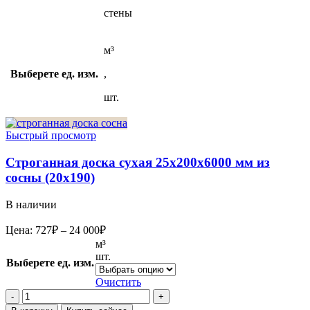
стены
м³
Выберете ед. изм.
,
шт.
Быстрый просмотр
Строганная доска сухая 25x200x6000 мм из
сосны (20х190)
В наличии
Диапазон
Цена:
727
₽
–
24 000
₽
цен:
м³
727₽
шт.
Выберете ед. изм.
–
24
Очистить
Количество
000₽
товара