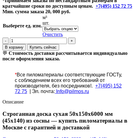
*Принимаем заказы по нестандартным размерам в
кратчайшие сроки по доступным ценам.
020₽
+7(495) 152 72 75
Мин. сумма заказа 20, 000 руб.
–
м³
22
шт.
500₽
Выберете ед. изм.
Очистить
Количество
товара
В корзину
Купить сейчас
Строганная
💬
Стоимость доставки рассчитывается индивидуально
доска
после оформления заказа.
сухая
50x150x6000
мм
*
Все
пиломатериалы соответствующие ГОСТу,
из
с соблюдением всех его требований от
сосны
производителя, без посредников!.
+7(495) 152
(45х140)
72 75
| Эл. почта:
Info@pilmos.ru
Описание
Строганная доска сухая 50x150x6000 мм
(45х140) из сосны — купить пиломатериалы в
Москве с гарантией и доставкой