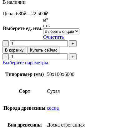
В наличии
Диапазон
Цена:
680
₽
–
22 500
₽
цен:
м³
680₽
шт.
Выберете ед. изм.
–
22
Очистить
Количество
500₽
товара
В корзину
Купить сейчас
Строганная
Количество
доска
товара
Этот
Выберите параметры
сухая
Строганная
товар
50x100x6000
доска
имеет
Типоразмер (мм)
50x100x6000
мм
сухая
несколько
из
50x100x6000
вариаций.
сосны
мм
Опции
Сорт
Сухая
(45х90)
из
можно
сосны
выбрать
(45х90)
на
Порода древесины
сосна
странице
товара.
Вид древесины
Доска строганная