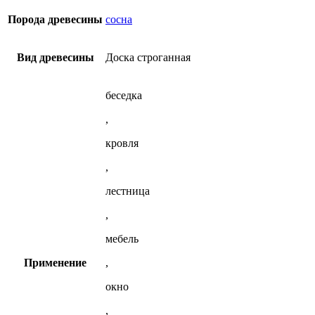
сосны
выбрать
(20х120)
на
Порода древесины
сосна
странице
товара.
Вид древесины
Доска строганная
беседка
,
кровля
,
лестница
,
мебель
Применение
,
окно
,