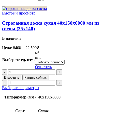
Быстрый просмотр
Строганная доска сухая 40x150x6000 мм из
сосны (35х140)
В наличии
Диапазон
Цена:
840
₽
–
22 500
₽
цен:
м³
840₽
шт.
Выберете ед. изм.
–
22
Очистить
Количество
500₽
товара
В корзину
Купить сейчас
Строганная
Количество
доска
товара
Этот
Выберите параметры
сухая
Строганная
товар
40x150x6000
доска
имеет
Типоразмер (мм)
40x150x6000
мм
сухая
несколько
из
40x150x6000
вариаций.
сосны
мм
Опции
Сорт
Сухая
(35х140)