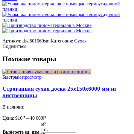
Артикул:
dssl501060sm
Категория:
Сухая
Поделиться:
Похожие товары
Быстрый просмотр
Строганная сухая доска 25x150x6000 мм из
лиственницы
В наличии
Диапазон
Цена:
910
₽
–
40 000
₽
цен:
м³
910₽
шт.
Выберете ед. изм.