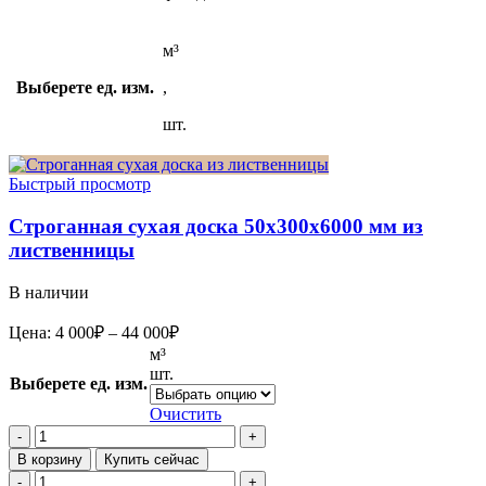
м³
Выберете ед. изм.
,
шт.
Быстрый просмотр
Строганная сухая доска 50x300x6000 мм из
лиственницы
В наличии
Диапазон
Цена:
4 000
₽
–
44 000
₽
цен:
м³
4
шт.
Выберете ед. изм.
000₽
–
Очистить
44
Количество
товара
000₽
В корзину
Купить сейчас
Строганная
Количество