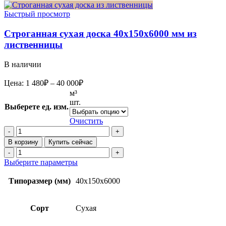
Быстрый просмотр
Строганная сухая доска 40x150x6000 мм из
лиственницы
В наличии
Диапазон
Цена:
1 480
₽
–
40 000
₽
цен:
м³
1
шт.
Выберете ед. изм.
480₽
–
Очистить
40
Количество
товара
000₽
В корзину
Купить сейчас
Строганная
Количество
сухая
товара
Этот
Выберите параметры
доска
Строганная
товар
40x150x6000
сухая
имеет
Типоразмер (мм)
40x150x6000
мм
доска
несколько
из
40x150x6000
вариаций.
лиственницы
мм
Опции
Сорт
Сухая
из
можно
лиственницы
выбрать