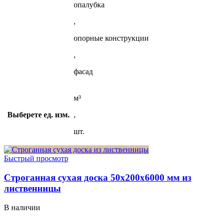
опалубка
,
опорные конструкции
,
фасад
м³
Выберете ед. изм.
,
шт.
Быстрый просмотр
Строганная сухая доска 50x200x6000 мм из
лиственницы
В наличии