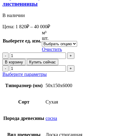
лиственницы
В наличии
Диапазон
Цена:
1 820
₽
–
40 000
₽
цен:
м³
1
шт.
Выберете ед. изм.
820₽
–
Очистить
40
Количество
товара
000₽
В корзину
Купить сейчас
Строганная
Количество
сухая
товара
Этот
Выберите параметры
доска
Строганная
товар
50x150x6000
сухая
имеет
Типоразмер (мм)
50x150x6000
мм
доска
несколько
из
50x150x6000
вариаций.
лиственницы
мм
Опции
Сорт
Сухая
из
можно
лиственницы
выбрать
на
Порода древесины
сосна
странице
товара.
Вид древесины
Доска строганная