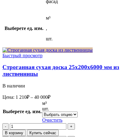
фасад
м³
Выберете ед. изм.
,
шт.
Быстрый просмотр
Строганная сухая доска 25x200x6000 мм из
лиственницы
В наличии
Диапазон
Цена:
1 210
₽
–
40 000
₽
цен:
м³
1
шт.
Выберете ед. изм.
210₽
–
Очистить
40
Количество
товара
000₽
В корзину
Купить сейчас
Строганная