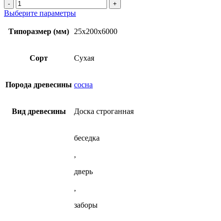
Количество
сухая
товара
Этот
Выберите параметры
доска
Строганная
товар
25x200x6000
сухая
имеет
Типоразмер (мм)
25x200x6000
мм
доска
несколько
из
25x200x6000
вариаций.
лиственницы
мм
Опции
Сорт
Сухая
из
можно
лиственницы
выбрать
на
Порода древесины
сосна
странице
товара.
Вид древесины
Доска строганная
беседка
,
дверь
,
заборы