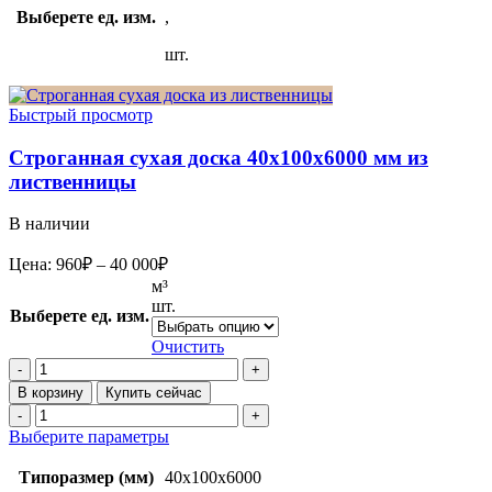
Выберете ед. изм.
,
шт.
Быстрый просмотр
Строганная сухая доска 40x100x6000 мм из
лиственницы
В наличии
Диапазон
Цена:
960
₽
–
40 000
₽
цен:
м³
960₽
шт.
Выберете ед. изм.
–
40
Очистить
Количество
000₽
товара
В корзину
Купить сейчас
Строганная
Количество
сухая
товара
Этот
Выберите параметры
доска
Строганная
товар
40x100x6000
сухая
имеет
Типоразмер (мм)
40x100x6000
мм
доска