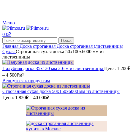
Производство и реализация пиломатериалов с доставкой по Москве и Московской
области.
Меню
0
0
₽
Поиск
Главная
Доска строганная
Доска строганная (лиственница)
Сухая
Строганная сухая доска 50x100x6000 мм из
лиственницы
Палубная доска 35х120 мм 2-6 м из лиственницы
Цена:
1 200
₽
Диапазон
–
4 500
₽
м²
цен:
Вернуться к продуктам
1
200₽
Строганная сухая доска 50x150x6000 мм из лиственницы
–
Диапазон
Цена:
1 820
₽
–
40 000
₽
4
цен:
1
500₽
820₽
–
40
000₽