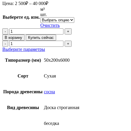
Диапазон
Цена:
2 500
₽
–
40 000
₽
цен:
м³
2
шт.
Выберете ед. изм.
500₽
–
Очистить
40
Количество
товара
000₽
В корзину
Купить сейчас
Строганная
Количество
сухая
товара
Этот
Выберите параметры
доска
Строганная
товар
50x200x6000
сухая
имеет
Типоразмер (мм)
50x200x6000
мм
доска
несколько
из
50x200x6000
вариаций.
лиственницы
мм
Опции
Сорт
Сухая
из
можно
лиственницы
выбрать
на
Порода древесины
сосна
странице
товара.
Вид древесины
Доска строганная
беседка