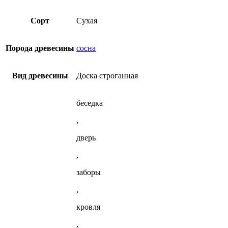
несколько
из
40x100x6000
вариаций.
лиственницы
мм
Опции
Сорт
Сухая
из
можно
лиственницы
выбрать
на
Порода древесины
сосна
странице
товара.
Вид древесины
Доска строганная
беседка
,
дверь
,
заборы
,
кровля
,