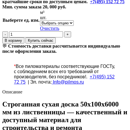
кратчайшие сроки по доступным ценам.
210₽
+7(495) 152 72 75
Мин. сумма заказа 20, 000 руб.
–
м³
40
шт.
000₽
Выберете ед. изм.
Очистить
Количество
товара
В корзину
Купить сейчас
Строганная
💬
Стоимость доставки рассчитывается индивидуально
сухая
после оформления заказа.
доска
50x100x6000
мм
*
Все
пиломатериалы соответствующие ГОСТу,
из
с соблюдением всех его требований от
лиственницы
производителя, без посредников!.
+7(495) 152
72 75
| Эл. почта:
Info@pilmos.ru
Описание
Строганная сухая доска 50x100x6000
мм из лиственницы — качественный и
доступный материал для
строительства и ремонта