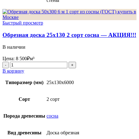
стены
Быстрый просмотр
Обрезная доска 25х130 2 сорт сосна — АКЦИЯ!!!
В наличии
Цена:
8 500
₽
м³
Количество
товара
В корзину
Обрезная
доска
Типоразмер (мм)
25x130x6000
25х130
2
сорт
Сорт
2 сорт
сосна
-
АКЦИЯ!!!
Порода древесины
сосна
Вид древесины
Доска обрезная