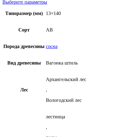
товара
Этот
Выберите параметры
13x140
Вагонка
товар
2-
штиль
имеет
Типоразмер (мм)
13×140
6
13x140
несколько
м
2-
вариаций.
из
6
Опции
Сорт
AB
сосны
м
можно
сорт
из
выбрать
АВ
сосны
на
Порода древесины
сосна
сорт
странице
АВ
товара.
Вид древесины
Вагонка штиль
Архангельский лес
Лес
,
Вологодский лес
лестница
,