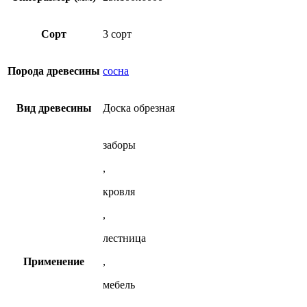
25х100х6000
из
сосны
Сорт
3 сорт
2-
3
сорт
Порода древесины
сосна
Вид древесины
Доска обрезная
заборы
,
кровля
,
лестница
Применение
,
мебель