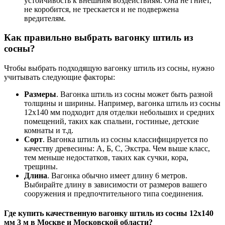
устойчивость к внешним воздействиям. Она не гниет,
не коробится, не трескается и не подвержена
вредителям.
Как правильно выбрать вагонку штиль из
сосны?
Чтобы выбрать подходящую вагонку штиль из сосны, нужно
учитывать следующие факторы:
Размеры
. Вагонка штиль из сосны может быть разной
толщины и ширины. Например, вагонка штиль из сосны
12х140 мм подходит для отделки небольших и средних
помещений, таких как спальни, гостиные, детские
комнаты и т.д.
Сорт
. Вагонка штиль из сосны классифицируется по
качеству древесины: А, Б, С, Экстра. Чем выше класс,
тем меньше недостатков, таких как сучки, кора,
трещины.
Длина
. Вагонка обычно имеет длину 6 метров.
Выбирайте длину в зависимости от размеров вашего
сооружения и предпочтительного типа соединения.
Где купить качественную вагонку штиль из сосны 12х140
мм 3 м в Москве и Московской области?