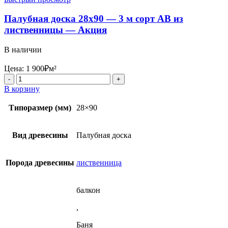
Палубная доска 28х90 — 3 м сорт АВ из
лиственницы — Акция
В наличии
Цена:
1 900
₽
м²
Количество
товара
В корзину
Палубная
доска
Типоразмер (мм)
28×90
28х90
-
3
Вид древесины
Палубная доска
м
сорт
АВ
Порода древесины
лиственница
из
лиственницы
-
балкон
Акция
,
Баня