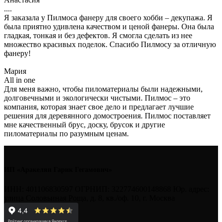
....
Я заказала у Пилмоса фанеру для своего хобби – декупажа. Я
была приятно удивлена качеством и ценой фанеры. Она была
гладкая, тонкая и без дефектов. Я смогла сделать из нее
множество красивых поделок. Спасибо Пилмосу за отличную
фанеру!
Мария
All in one
Для меня важно, чтобы пиломатериалы были надежными,
долговечными и экологически чистыми. Пилмос – это
компания, которая знает свое дело и предлагает лучшие
решения для деревянного домостроения. Пилмос поставляет
мне качественный брус, доску, брусок и другие
пиломатериалы по разумным ценам.
ИП «Аракелян Гарик Гегамович»
ИНН: 401106830597 ОГРНИП: 322774600148868 Юр. адрес:
улица Соловьиная Роща, д. 8, кв./оф. 10, г. Москва