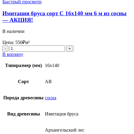
Быстрый просмотр
Имитация бруса сорт С 16х140 мм 6 м из сосны
— АКЦИЯ!
В наличии
Цена:
550
₽
м²
Количество
товара
В корзину
Имитация
бруса
Типоразмер (мм)
16х140
сорт
С
16х140
Сорт
AB
мм
6
м
Порода древесины
сосна
из
сосны
-
Вид древесины
Имитация бруса
АКЦИЯ!
Архангельский лес