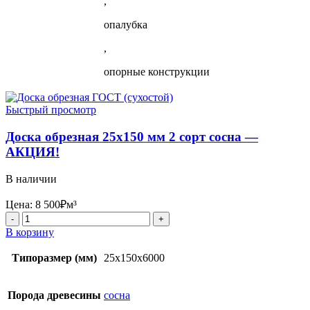
,
опалубка
,
опорные конструкции
Быстрый просмотр
Доска обрезная 25х150 мм 2 сорт сосна —
АКЦИЯ!
В наличии
Цена:
8 500
₽
м³
Количество
товара
В корзину
Доска
обрезная
Типоразмер (мм)
25x150x6000
25х150
мм
2
Порода древесины
сосна
сорт