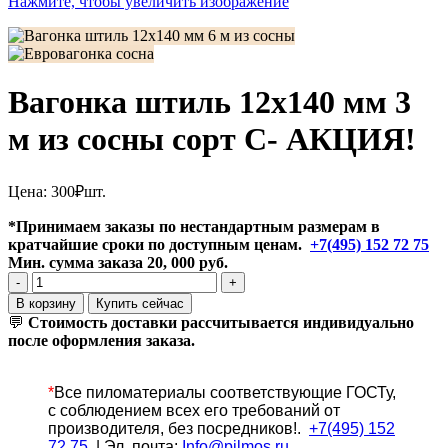
Нажмите, чтобы увеличить изображение
Вагонка штиль 12х140 мм 3
м из сосны сорт С- АКЦИЯ!
Цена:
300
₽
шт.
*Принимаем заказы по нестандартным размерам в
кратчайшие сроки по доступным ценам.
+7(495) 152 72 75
Мин. сумма заказа 20, 000 руб.
Количество
товара
В корзину
Купить сейчас
Вагонка
💬
Стоимость доставки рассчитывается индивидуально
штиль
после оформления заказа.
12х140
мм
3
*
Все
пиломатериалы соответствующие ГОСТу,
м
с соблюдением всех его требований от
из
производителя, без посредников!.
+7(495) 152
сосны
72 75
| Эл. почта:
Info@pilmos.ru