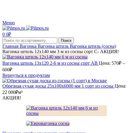
Производство и реализация пиломатериалов с доставкой по Москве и Московской
области.
Меню
0
0
₽
Поиск
Главная
Вагонка
Вагонка штиль
Вагонка штиль (сосна)
Вагонка штиль 12х140 мм 3 м из сосны сорт С- АКЦИЯ!
Вагонка штиль 13x120 2-6 м из сосны сорт АВ
Цена:
570
₽
–
Диапазон
600
₽
цен:
Вернуться к продуктам
570₽
–
Обрезная сухая доска 25х100х6000 мм 1 сорт из сосны
Цена:
600₽
22 000
₽
м³
АКЦИЯ!