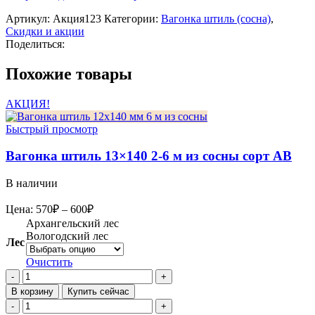
Артикул:
Акция123
Категории:
Вагонка штиль (сосна)
,
Скидки и акции
Поделиться:
Похожие товары
АКЦИЯ!
Быстрый просмотр
Вагонка штиль 13×140 2-6 м из сосны сорт АВ
В наличии
Диапазон
Цена:
570
₽
–
600
₽
цен:
Архангельский лес
570₽
Вологодский лес
Лес
–
Очистить
600₽
Количество
товара
В корзину
Купить сейчас
Вагонка
Количество
штиль