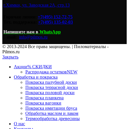
г.Химки, ул. Заводская 2А, стр.13
Горячая линия:
+7(495) 152-72-75
Тех. поддержка:
+7(495) 135-02-03
Напишите нам
в
WhatsApp
E-mail:
info@pilmos.ru
© 2013-2024 Все права защищены. | Пиломатериалы -
Pilmos.ru
Закрыть
Акции
% СКИДКИ
Распродажа остатков
NEW
Обработка и покраска
Покраска палубной доски
Покраска террасной доски
Покраска половой доски
Покраска планкена
Покраска вагонки
Покраска имитации бруса
Обработка маслом и лаком
Термообработка древесины
О нас
Контакты