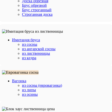
Доска обрезная
Брус обрезной
Брус строганный
Строганная доска
Имитация бруса
из сосны
из ангарской сосны
из лиственницы
из кедра
Вагонка
из сосны (евровагонка)
из липы
из осины