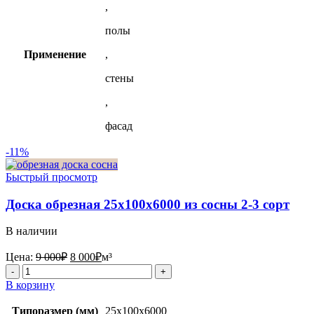
,
полы
Применение
,
стены
,
фасад
-11%
Быстрый просмотр
Доска обрезная 25х100х6000 из сосны 2-3 сорт
В наличии
Первоначальная
Текущая
Цена:
9 000
₽
8 000
₽
м³
цена
цена:
Количество
составляла
8
товара
В корзину
9
000₽.
Доска
000₽.
обрезная
Типоразмер (мм)
25х100х6000