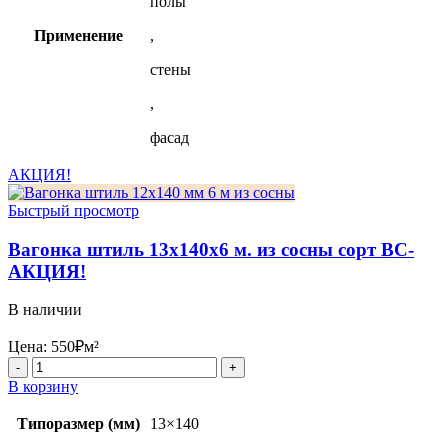
полы
Применение
,
стены
,
фасад
АКЦИЯ!
Быстрый просмотр
Вагонка штиль 13х140х6 м. из сосны сорт ВС-
АКЦИЯ!
В наличии
Цена:
550
₽
м²
Количество
товара
В корзину
Вагонка
штиль
Типоразмер (мм)
13×140
13х140х6