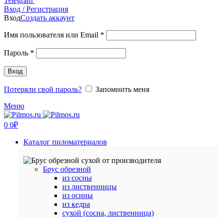
Telegram
Вход / Регистрация
Вход
Создать аккаунт
Обязательно
Имя пользователя или Email
*
Обязательно
Пароль
*
Вход
Потеряли свой пароль?
Запомнить меня
Меню
0
0
₽
Каталог пиломатериалов
Брус обрезной
из сосны
из лиственницы
из осины
из кедра
сухой (сосна, лиственница)