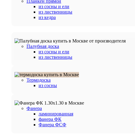
Планкен прямой
из сосны и ели
из лиственницы
из кедра
Палубная доска
из сосны и ели
из лиственницы
Термодоска
из сосны
Фанера
ламинированная
фанера ФК
Фанера ФСФ