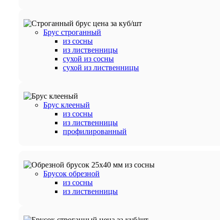
Брус строганный
из сосны
из лиственницы
сухой из сосны
сухой из лиственницы
Брус клееный
из сосны
из лиственницы
профилированный
Брусок обрезной
из сосны
из лиственницы