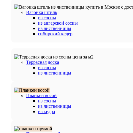
Вагонка штиль
из сосны
из ангарской сосны
из лиственницы
сибирский кедер
Террасная доска
из сосны
из лиственницы
Планкен косой
из сосны
из лиственницы
из кедра