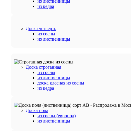
из лиственницы
из кедра
Доска четверть
из сосны
из лиственницы
Доска строганная
из сосны
из лиственницы
доска клееная из сосны
из кедра
Доска пола
из сосны (европол)
из лиственницы