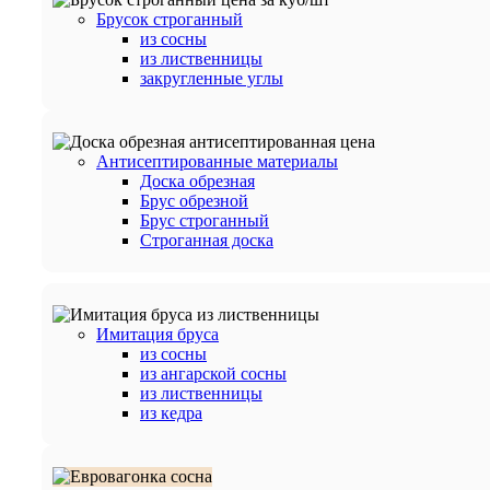
Брусок строганный
из сосны
из лиственницы
закругленные углы
Антисептированные материалы
Доска обрезная
Брус обрезной
Брус строганный
Строганная доска
Имитация бруса
из сосны
из ангарской сосны
из лиственницы
из кедра