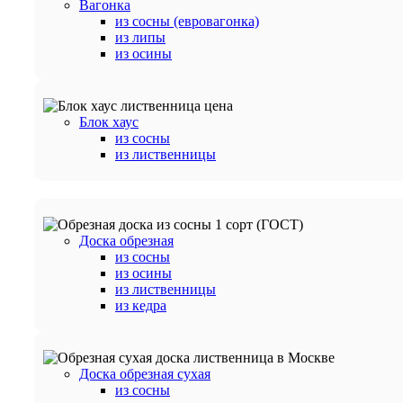
Вагонка
из сосны (евровагонка)
из липы
из осины
Блок хаус
из сосны
из лиственницы
Доска обрезная
из сосны
из осины
из лиственницы
из кедра
Доска обрезная сухая
из сосны