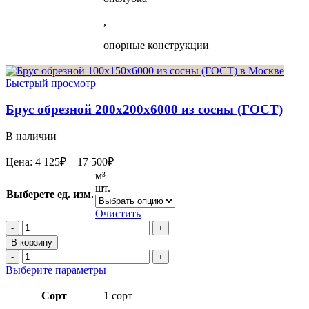
,
опорные конструкции
Быстрый просмотр
Брус обрезной 200х200х6000 из сосны (ГОСТ)
В наличии
Диапазон
Цена:
4 125
₽
–
17 500
₽
цен:
м³
4
шт.
Выберете ед. изм.
125₽
–
Очистить
17
Количество
товара
500₽
В корзину
Брус
Количество
обрезной
товара
Этот
Выберите параметры
200х200х6000
Брус
товар
из
обрезной
имеет
Сорт
1 сорт
сосны
200х200х6000
несколько