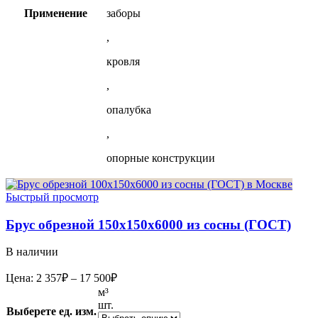
Применение
заборы
,
кровля
,
опалубка
,
опорные конструкции
Быстрый просмотр
Брус обрезной 150х150х6000 из сосны (ГОСТ)
В наличии
Диапазон
Цена:
2 357
₽
–
17 500
₽
цен:
м³
2
шт.
Выберете ед. изм.
357₽