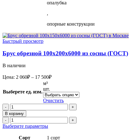
опалубка
,
опорные конструкции
Быстрый просмотр
Брус обрезной 100х200х6000 из сосны (ГОСТ)
В наличии
Диапазон
Цена:
2 060
₽
–
17 500
₽
цен:
м³
2
шт.
Выберете ед. изм.
060₽
–
Очистить
17
Количество
товара
500₽
В корзину
Брус
Количество
обрезной
товара
Этот
Выберите параметры
100х200х6000
Брус
товар
из
обрезной
имеет
Сорт
1 сорт
сосны