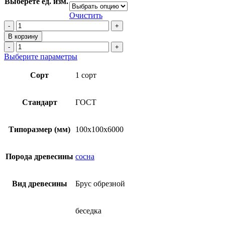
Выберете ед. изм.
031₽
–
Очистить
17
Количество
товара
500₽
В корзину
Брус
Количество
обрезной
товара
Этот
Выберите параметры
100х100х6000
Брус
товар
мм
обрезной
имеет
Сорт
1 сорт
из
100х100х6000
несколько
сосны
мм
вариаций.
(ГОСТ)
из
Опции
Стандарт
ГОСТ
сосны
можно
(ГОСТ)
выбрать
на
Типоразмер (мм)
100х100х6000
странице
товара.
Порода древесины
сосна
Вид древесины
Брус обрезной
беседка