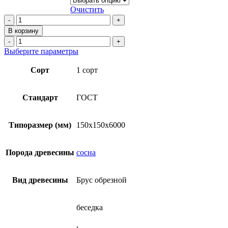
–
Очистить
17
Количество
товара
500₽
В корзину
Брус
Количество
обрезной
товара
Этот
Выберите параметры
150х150х6000
Брус
товар
из
обрезной
имеет
Сорт
1 сорт
сосны
150х150х6000
несколько
(ГОСТ)
из
вариаций.
сосны
Опции
Стандарт
ГОСТ
(ГОСТ)
можно
выбрать
на
Типоразмер (мм)
150х150х6000
странице
товара.
Порода древесины
сосна
Вид древесины
Брус обрезной
беседка
,