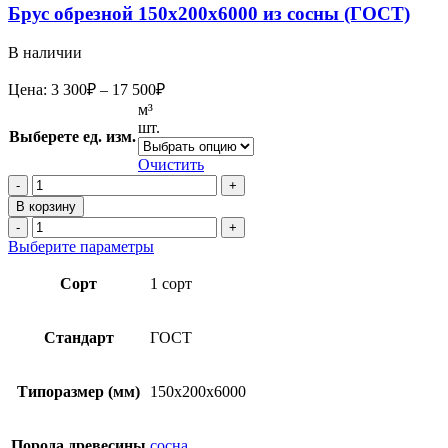
Брус обрезной 150х200х6000 из сосны (ГОСТ)
В наличии
Диапазон
Цена:
3 300
₽
–
17 500
₽
цен:
м³
3
шт.
Выберете ед. изм.
300₽
–
Очистить
17
Количество
товара
500₽
В корзину
Брус
Количество
обрезной
товара
Этот
Выберите параметры
150х200х6000
Брус
товар
из
обрезной
имеет
Сорт
1 сорт
сосны
150х200х6000
несколько
(ГОСТ)
из
вариаций.
сосны
Опции
Стандарт
ГОСТ
(ГОСТ)
можно
выбрать
на
Типоразмер (мм)
150х200х6000
странице
товара.
Порода древесины
сосна