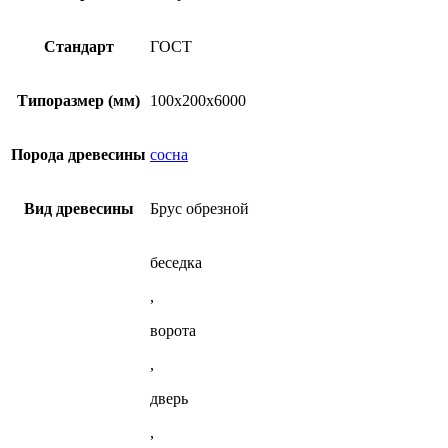
100х200х6000
несколько
(ГОСТ)
из
вариаций.
сосны
Опции
Стандарт
ГОСТ
(ГОСТ)
можно
выбрать
на
Типоразмер (мм)
100x200x6000
странице
товара.
Порода древесины
сосна
Вид древесины
Брус обрезной
беседка
,
ворота
,
дверь
,