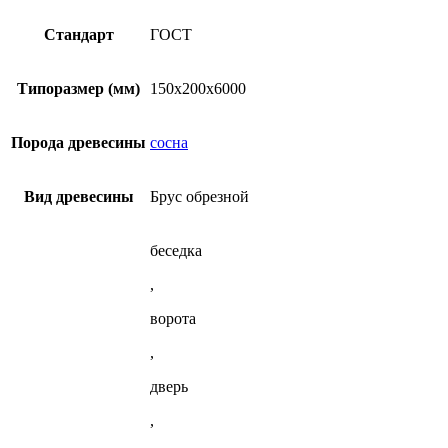
(ГОСТ)
из
вариаций.
сосны
Опции
Стандарт
ГОСТ
(ГОСТ)
можно
выбрать
на
Типоразмер (мм)
150х200х6000
странице
товара.
Порода древесины
сосна
Вид древесины
Брус обрезной
беседка
,
ворота
,
дверь
,