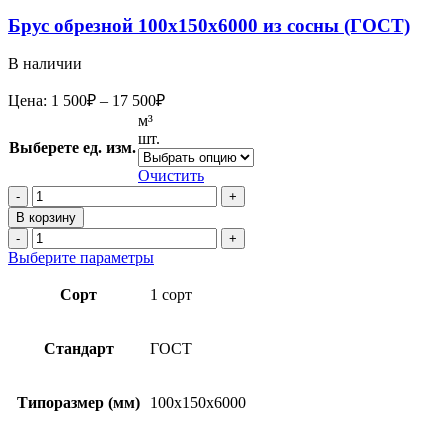
Брус обрезной 100х150х6000 из сосны (ГОСТ)
В наличии
Диапазон
Цена:
1 500
₽
–
17 500
₽
цен:
м³
1
шт.
Выберете ед. изм.
500₽
–
Очистить
17
Количество
товара
500₽
В корзину
Брус
Количество
обрезной
товара
Этот
Выберите параметры
100х150х6000
Брус
товар
из
обрезной
имеет
Сорт
1 сорт
сосны
100х150х6000
несколько
(ГОСТ)
из
вариаций.
сосны
Опции
Стандарт
ГОСТ
(ГОСТ)
можно
выбрать
на
Типоразмер (мм)
100x150x6000
странице
товара.