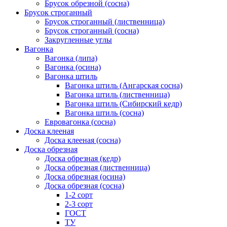
Брусок обрезной (сосна)
Брусок строганный
Брусок строганный (лиственница)
Брусок строганный (сосна)
Закругленные углы
Вагонка
Вагонка (липа)
Вагонка (осина)
Вагонка штиль
Вагонка штиль (Ангарская сосна)
Вагонка штиль (лиственница)
Вагонка штиль (Сибирский кедр)
Вагонка штиль (сосна)
Евровагонка (сосна)
Доска клееная
Доска клееная (сосна)
Доска обрезная
Доска обрезная (кедр)
Доска обрезная (лиственница)
Доска обрезная (осина)
Доска обрезная (сосна)
1-2 сорт
2-3 сорт
ГОСТ
ТУ