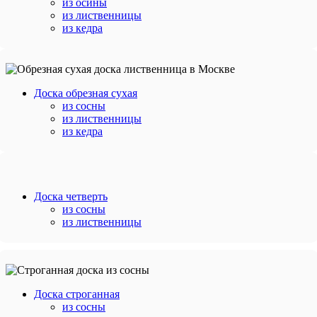
из осины
из лиственницы
из кедра
Доска обрезная сухая
из сосны
из лиственницы
из кедра
Доска четверть
из сосны
из лиственницы
Доска строганная
из сосны