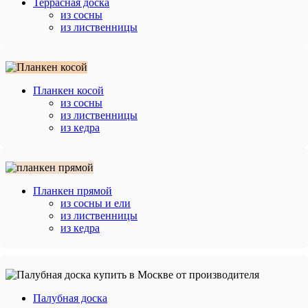
Террасная доска
из сосны
из лиственницы
Планкен косой
из сосны
из лиственницы
из кедра
Планкен прямой
из сосны и ели
из лиственницы
из кедра
Палубная доска