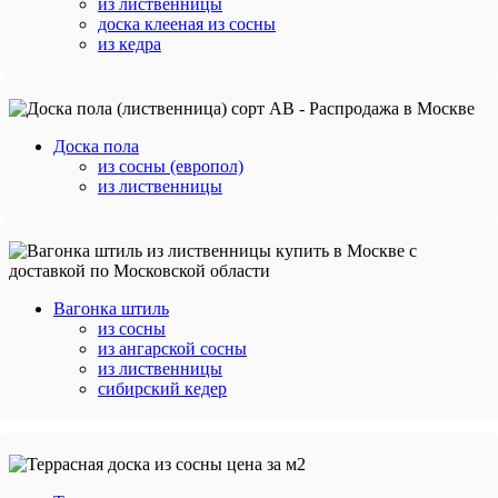
из лиственницы
доска клееная из сосны
из кедра
Доска пола
из сосны (европол)
из лиственницы
Вагонка штиль
из сосны
из ангарской сосны
из лиственницы
сибирский кедер