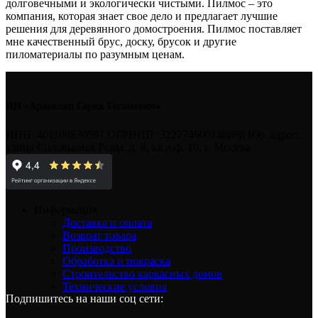
долговечными и экологически чистыми. Пилмос – это
компания, которая знает свое дело и предлагает лучшие
решения для деревянного домостроения. Пилмос поставляет
мне качественный брус, доску, брусок и другие
пиломатериалы по разумным ценам.
ИП «Аракелян Гарик Гегамович»
ИНН: 401106830597 ОГРНИП: 322774600148868 Юр. адрес:
улица Соловьиная Роща, д. 8, кв./оф. 10, г. Москва
Информация
Доставка и оплата
Возврат товара
Производство
Обработка и покраска
Строительство каркасных домов
Технические условия
Подпишитесь на наши соц сети: