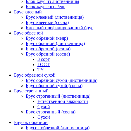
Блок-хаус из лиственницы
Блок-хаус сосна/ель
Брус клееный
Брус клееный (лиственница)
Брус клееный (сосна)
Клееный профилированный брус
Брус обрезной
Брус обрезной (кедр)
Брус обрезной (лиственница)
Брус обрезной (осина)
Брус обрезной (сосна)
3 сорт
ГОСТ
ТУ
Брус обрезной сухой
Брус обрезной сухой (лиственница)
Брус обрезной сухой (сосна)
Брус строганный
Брус строганный (лиственница)
Естественной влажности
Сухой
Брус строганный (сосна)
Сухой
Брусок обрезной
Брусок обрезной (лиственница)