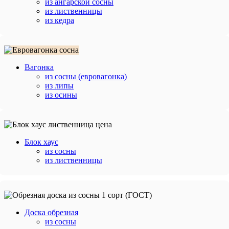
из ангарской сосны
из лиственницы
из кедра
Вагонка
из сосны (евровагонка)
из липы
из осины
Блок хаус
из сосны
из лиственницы
Доска обрезная
из сосны