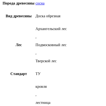
из
на
Порода древесины
сосна
сосны
странице
товара.
Вид древесины
Доска обрезная
Архангельский лес
,
Лес
Подмосковный лес
,
Тверской лес
Стандарт
ТУ
кровля
,
лестница