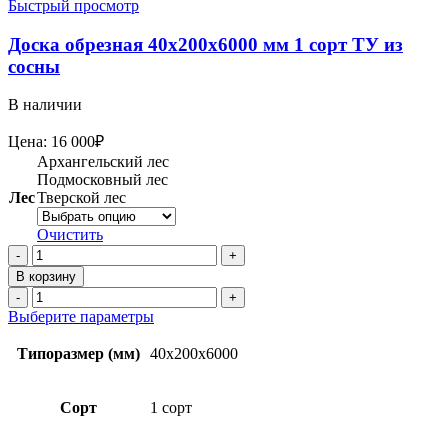
Быстрый просмотр
Доска обрезная 40х200х6000 мм 1 сорт ТУ из
сосны
В наличии
Цена:
16 000
₽
Архангельский лес
Подмосковный лес
Лес
Тверской лес
Очистить
Количество
товара
В корзину
Доска
Количество
обрезная
товара
Этот
Выберите параметры
40х200х6000
Доска
товар
мм
обрезная
имеет
Типоразмер (мм)
40х200х6000
1
40х200х6000
несколько
сорт
мм
вариаций.
ТУ
1
Опции
Сорт
1 сорт
из
сорт
можно
сосны
ТУ
выбрать