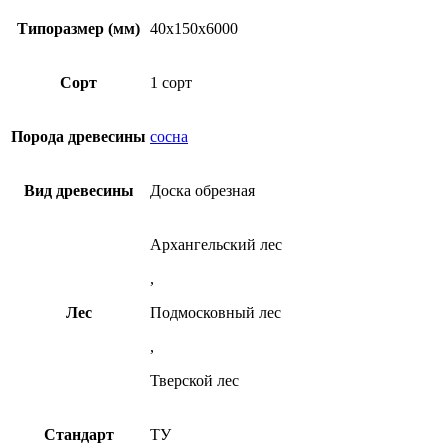
Доска
товар
мм
обрезная
имеет
Типоразмер (мм)
40x150x6000
1
40х150х6000
несколько
сорт
мм
вариаций.
ТУ
1
Опции
Сорт
1 сорт
из
сорт
можно
сосны
ТУ
выбрать
из
на
Порода древесины
сосна
сосны
странице
товара.
Вид древесины
Доска обрезная
Архангельский лес
,
Лес
Подмосковный лес
,
Тверской лес
Стандарт
ТУ