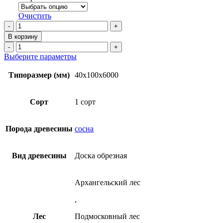
Очистить
Количество
товара
В корзину
Доска
Количество
обрезная
товара
Этот
Выберите параметры
40х100х6000
Доска
товар
мм
обрезная
имеет
Типоразмер (мм)
40x100x6000
1
40х100х6000
несколько
сорт
мм
вариаций.
ТУ
1
Опции
Сорт
1 сорт
из
сорт
можно
сосны
ТУ
выбрать
из
на
Порода древесины
сосна
сосны
странице
товара.
Вид древесины
Доска обрезная
Архангельский лес
,
Лес
Подмосковный лес