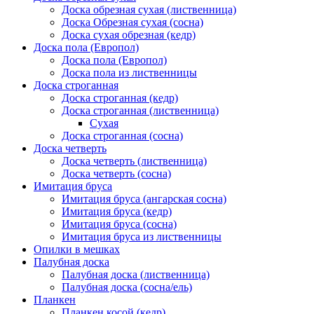
Доска обрезная сухая (лиственница)
Доска Обрезная сухая (сосна)
Доска сухая обрезная (кедр)
Доска пола (Европол)
Доска пола (Европол)
Доска пола из лиственницы
Доска строганная
Доска строганная (кедр)
Доска строганная (лиственница)
Сухая
Доска строганная (сосна)
Доска четверть
Доска четверть (лиственница)
Доска четверть (сосна)
Имитация бруса
Имитация бруса (ангарская сосна)
Имитация бруса (кедр)
Имитация бруса (сосна)
Имитация бруса из лиственницы
Опилки в мешках
Палубная доска
Палубная доска (лиственница)
Палубная доска (сосна/ель)
Планкен
Планкен косой (кедр)