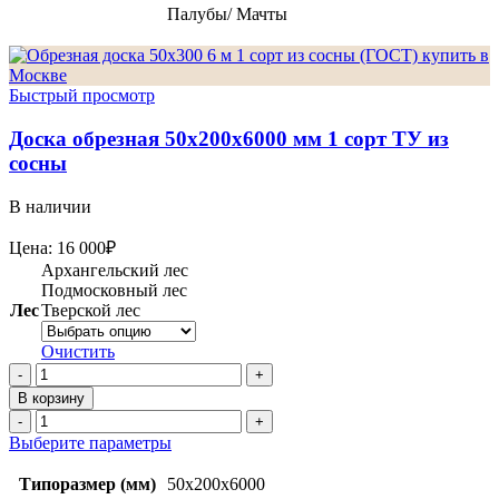
Палубы/ Мачты
Быстрый просмотр
Доска обрезная 50х200х6000 мм 1 сорт ТУ из
сосны
В наличии
Цена:
16 000
₽
Архангельский лес
Подмосковный лес
Лес
Тверской лес
Очистить
Количество
товара
В корзину
Доска
Количество
обрезная
товара
Этот
Выберите параметры
50х200х6000
Доска
товар
мм
обрезная
имеет
Типоразмер (мм)
50x200x6000
1
50х200х6000