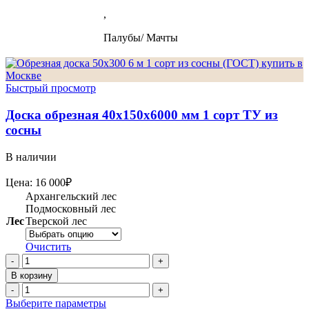
,
Палубы/ Мачты
Быстрый просмотр
Доска обрезная 40х150х6000 мм 1 сорт ТУ из
сосны
В наличии
Цена:
16 000
₽
Архангельский лес
Подмосковный лес
Лес
Тверской лес
Очистить
Количество
товара
В корзину
Доска
Количество
обрезная
товара
Этот
Выберите параметры
40х150х6000