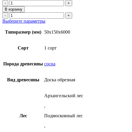
Количество
товара
В корзину
Доска
Количество
обрезная
товара
Этот
Выберите параметры
50х150х6000
Доска
товар
мм
обрезная
имеет
Типоразмер (мм)
50x150x6000
1
50х150х6000
несколько
сорт
мм
вариаций.
ТУ
1
Опции
Сорт
1 сорт
из
сорт
можно
сосны
ТУ
выбрать
из
на
Порода древесины
сосна
сосны
странице
товара.
Вид древесины
Доска обрезная
Архангельский лес
,
Лес
Подмосковный лес
,