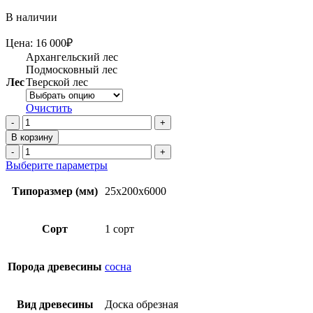
В наличии
Цена:
16 000
₽
Архангельский лес
Подмосковный лес
Лес
Тверской лес
Очистить
Количество
товара
В корзину
Доска
Количество
обрезная
товара
Этот
Выберите параметры
25х200х6000
Доска
товар
мм
обрезная
имеет
Типоразмер (мм)
25x200x6000
1
25х200х6000
несколько
сорт
мм
вариаций.
ТУ
1
Опции
Сорт
1 сорт
из
сорт
можно
сосны
ТУ
выбрать
из
на
Порода древесины
сосна
сосны
странице
товара.
Вид древесины
Доска обрезная