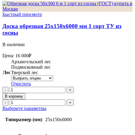
Быстрый просмотр
Доска обрезная 25х150х6000 мм 1 сорт ТУ из
сосны
В наличии
Цена:
16 000
₽
Архангельский лес
Подмосковный лес
Лес
Тверской лес
Очистить
Количество
товара
В корзину
Доска
Количество
обрезная
товара
Этот
Выберите параметры
25х150х6000
Доска
товар
мм
обрезная
имеет
Типоразмер (мм)
25x150x6000
1
25х150х6000
несколько
сорт
мм
вариаций.
ТУ
1