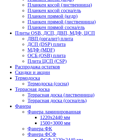
Планкен косой (лиственница)
Планкен косой сосна/ель
Планкен прямой (кедр)
Планкен прямой (лиственница)
Планкен прямой сосна/ель
Плиты OSB, ДСП, ДВП, МДФ, ЦСП
ДВП (оргалит) плита
ДСП (DSP) плита
МДФ (MDF)
ОСБ (OSB) плита
Плита ЦСП (CSP)
Распродажа остатков
Скидки и акции
Термодоска
Термодоска (сосна)
Террасная доска
Террасная доска (лиственница)
Террасная доска (сосна/ель)
Фанера
Фанера ламинированная
1220х2440 мм
1500×3000 мм
Фанера ФК
Фанера ФСФ
ФСФ 1220х2440 мм