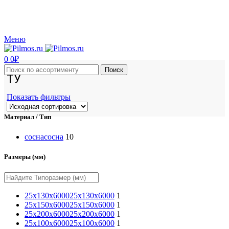
Производство и реализация пиломатериалов с доставкой по Москве и Московской
области.
Меню
0
0
₽
Поиск
ТУ
Показать фильтры
Материал / Тип
сосна
сосна
10
Размеры (мм)
25x130x6000
25x130x6000
1
25x150x6000
25x150x6000
1
25x200x6000
25x200x6000
1
25х100х6000
25х100х6000
1