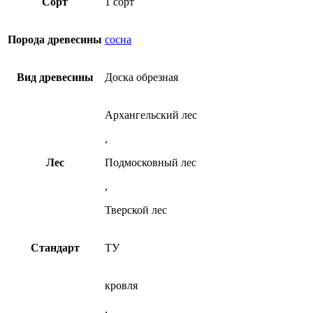
Опции
Сорт
1 сорт
из
сорт
можно
сосны
ТУ
выбрать
из
на
Порода древесины
сосна
сосны
странице
товара.
Вид древесины
Доска обрезная
Архангельский лес
,
Лес
Подмосковный лес
,
Тверской лес
Стандарт
ТУ
кровля
,