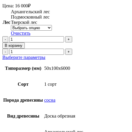
Цена:
16 000
₽
Архангельский лес
Подмосковный лес
Лес
Тверской лес
Очистить
Количество
товара
В корзину
Доска
Количество
обрезная
товара
Этот
Выберите параметры
50х100х6000
Доска
товар
мм
обрезная
имеет
Типоразмер (мм)
50x100x6000
1
50х100х6000
несколько
сорт
мм
вариаций.
ТУ
1
Опции
Сорт
1 сорт
из
сорт
можно
сосны
ТУ
выбрать
из
на
Порода древесины
сосна
сосны
странице
товара.
Вид древесины
Доска обрезная
Архангельский лес