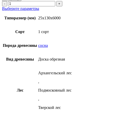
Доска
Количество
обрезная
товара
Этот
Выберите параметры
25х130х6000
Доска
товар
мм
обрезная
имеет
Типоразмер (мм)
25x130x6000
1
25х130х6000
несколько
сорт
мм
вариаций.
ТУ
1
Опции
Сорт
1 сорт
из
сорт
можно
сосны
ТУ
выбрать
из
на
Порода древесины
сосна
сосны
странице
товара.
Вид древесины
Доска обрезная
Архангельский лес
,
Лес
Подмосковный лес
,
Тверской лес