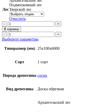
Архангельский лес
Подмосковный лес
Лес
Тверской лес
Очистить
Количество
товара
В корзину
Доска
Количество
обрезная
товара
Этот
Выберите параметры
25х100х6000
Доска
товар
мм
обрезная
имеет
Типоразмер (мм)
25х100х6000
1
25х100х6000
несколько
сорт
мм
вариаций.
ТУ
1
Опции
Сорт
1 сорт
из
сорт
можно
сосны
ТУ
выбрать
из
на
Порода древесины
сосна
сосны
странице
товара.
Вид древесины
Доска обрезная
Архангельский лес
,