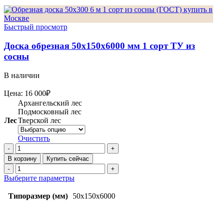
Быстрый просмотр
Доска обрезная 50х150х6000 мм 1 сорт ТУ из
сосны
В наличии
Цена:
16 000
₽
Архангельский лес
Подмосковный лес
Лес
Тверской лес
Очистить
Количество
товара
В корзину
Купить сейчас
Доска
Количество
обрезная
товара
Этот
Выберите параметры
50х150х6000
Доска
товар
мм
обрезная
имеет
Типоразмер (мм)
50x150x6000
1
50х150х6000
несколько
сорт
мм
вариаций.
ТУ