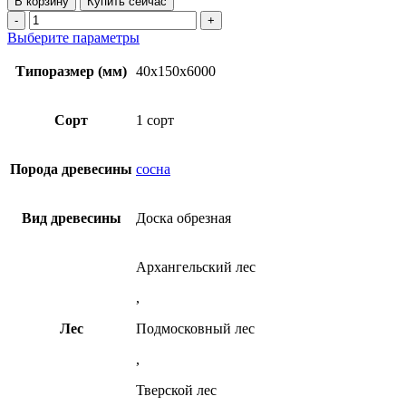
В корзину
Купить сейчас
Доска
Количество
обрезная
товара
Этот
Выберите параметры
40х150х6000
Доска
товар
мм
обрезная
имеет
Типоразмер (мм)
40x150x6000
1
40х150х6000
несколько
сорт
мм
вариаций.
ТУ
1
Опции
Сорт
1 сорт
из
сорт
можно
сосны
ТУ
выбрать
из
на
Порода древесины
сосна
сосны
странице
товара.
Вид древесины
Доска обрезная
Архангельский лес
,
Лес
Подмосковный лес
,
Тверской лес