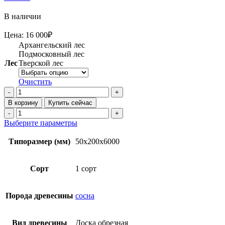
В наличии
Цена:
16 000
₽
Архангельский лес
Подмосковный лес
Лес
Тверской лес
Очистить
Количество
товара
В корзину
Купить сейчас
Доска
Количество
обрезная
товара
Этот
Выберите параметры
50х200х6000
Доска
товар
мм
обрезная
имеет
Типоразмер (мм)
50x200x6000
1
50х200х6000
несколько
сорт
мм
вариаций.
ТУ
1
Опции
Сорт
1 сорт
из
сорт
можно
сосны
ТУ
выбрать
из
на
Порода древесины
сосна
сосны
странице
товара.
Вид древесины
Доска обрезная