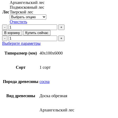
Архангельский лес
Подмосковный лес
Лес
Тверской лес
Очистить
Количество
товара
В корзину
Купить сейчас
Доска
Количество
обрезная
товара
Этот
Выберите параметры
40х100х6000
Доска
товар
мм
обрезная
имеет
Типоразмер (мм)
40x100x6000
1
40х100х6000
несколько
сорт
мм
вариаций.
ТУ
1
Опции
Сорт
1 сорт
из
сорт
можно
сосны
ТУ
выбрать
из
на
Порода древесины
сосна
сосны
странице
товара.
Вид древесины
Доска обрезная
Архангельский лес