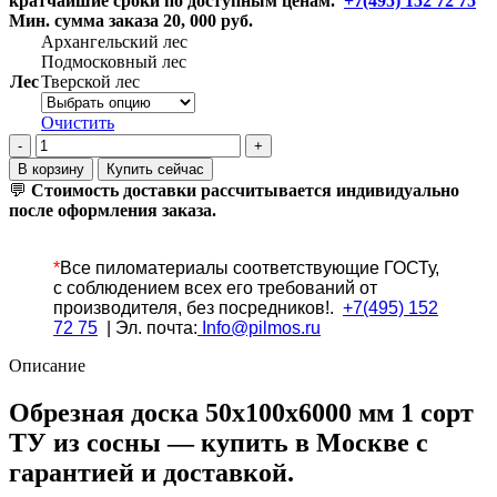
кратчайшие сроки по доступным ценам.
+7(495) 152 72 75
Мин. сумма заказа 20, 000 руб.
Архангельский лес
Подмосковный лес
Лес
Тверской лес
Очистить
Количество
товара
В корзину
Купить сейчас
Доска
💬
Стоимость доставки рассчитывается индивидуально
обрезная
после оформления заказа.
50х100х6000
мм
1
*
Все
пиломатериалы соответствующие ГОСТу,
сорт
с соблюдением всех его требований от
ТУ
производителя, без посредников!.
+7(495) 152
из
72 75
| Эл. почта:
Info@pilmos.ru
сосны
Описание
Обрезная доска 50х100х6000 мм 1 сорт
ТУ из сосны — купить в Москве с
гарантией и доставкой.