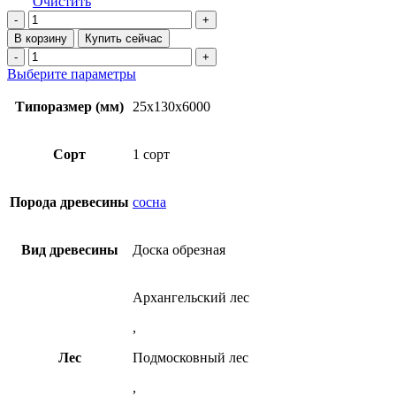
Очистить
Количество
товара
В корзину
Купить сейчас
Доска
Количество
обрезная
товара
Этот
Выберите параметры
25х130х6000
Доска
товар
мм
обрезная
имеет
Типоразмер (мм)
25x130x6000
1
25х130х6000
несколько
сорт
мм
вариаций.
ТУ
1
Опции
Сорт
1 сорт
из
сорт
можно
сосны
ТУ
выбрать
из
на
Порода древесины
сосна
сосны
странице
товара.
Вид древесины
Доска обрезная
Архангельский лес
,
Лес
Подмосковный лес
,