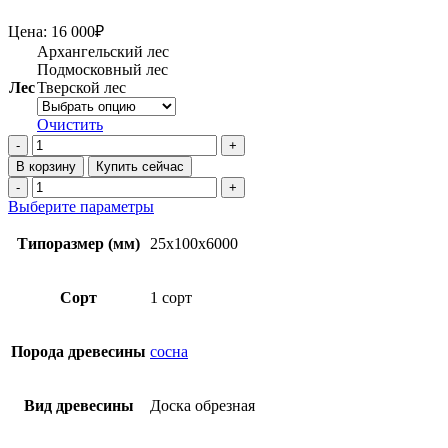
Цена:
16 000
₽
Архангельский лес
Подмосковный лес
Лес
Тверской лес
Очистить
Количество
товара
В корзину
Купить сейчас
Доска
Количество
обрезная
товара
Этот
Выберите параметры
25х100х6000
Доска
товар
мм
обрезная
имеет
Типоразмер (мм)
25х100х6000
1
25х100х6000
несколько
сорт
мм
вариаций.
ТУ
1
Опции
Сорт
1 сорт
из
сорт
можно
сосны
ТУ
выбрать
из
на
Порода древесины
сосна
сосны
странице
товара.
Вид древесины
Доска обрезная