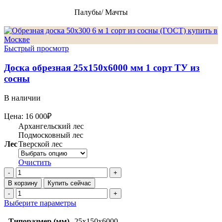
Палубы/ Мачты
Быстрый просмотр
Доска обрезная 25х150х6000 мм 1 сорт ТУ из
сосны
В наличии
Цена:
16 000
₽
Архангельский лес
Подмосковный лес
Лес
Тверской лес
Очистить
Количество
товара
В корзину
Купить сейчас
Доска
Количество
обрезная
товара
Этот
Выберите параметры
25х150х6000
Доска
товар
мм
обрезная
имеет
Типоразмер (мм)
25x150x6000