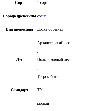
1
Опции
Сорт
1 сорт
из
сорт
можно
сосны
ТУ
выбрать
из
на
Порода древесины
сосна
сосны
странице
товара.
Вид древесины
Доска обрезная
Архангельский лес
,
Лес
Подмосковный лес
,
Тверской лес
Стандарт
ТУ
кровля