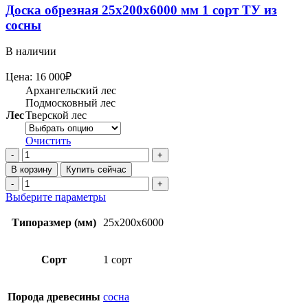
Доска обрезная 25х200х6000 мм 1 сорт ТУ из
сосны
В наличии
Цена:
16 000
₽
Архангельский лес
Подмосковный лес
Лес
Тверской лес
Очистить
Количество
товара
В корзину
Купить сейчас
Доска
Количество
обрезная
товара
Этот
Выберите параметры
25х200х6000
Доска
товар
мм
обрезная
имеет
Типоразмер (мм)
25x200x6000
1
25х200х6000
несколько
сорт
мм
вариаций.
ТУ
1
Опции
Сорт
1 сорт
из
сорт
можно
сосны
ТУ
выбрать
из
на
Порода древесины
сосна
сосны
странице